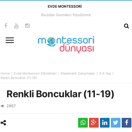
EVDE MONTESSORI
Buzdan Gemileri Yüzdürme
Home
Evde Montessori Etkinlikleri
Matematik Çalışmaları
3-6 Yaş
Renkli Boncuklar (11-19)
Renkli Boncuklar (11-19)
2867