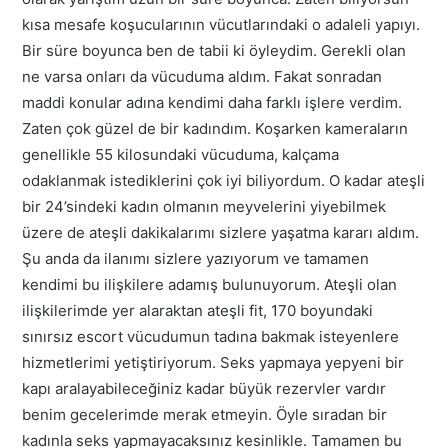
kısa mesafe koşucularının vücutlarındaki o adaleli yapıyı.
Bir süre boyunca ben de tabii ki öyleydim. Gerekli olan
ne varsa onları da vücuduma aldım. Fakat sonradan
maddi konular adına kendimi daha farklı işlere verdim.
Zaten çok güzel de bir kadındım. Koşarken kameraların
genellikle 55 kilosundaki vücuduma, kalçama
odaklanmak istediklerini çok iyi biliyordum. O kadar ateşli
bir 24’sindeki kadın olmanın meyvelerini yiyebilmek
üzere de ateşli dakikalarımı sizlere yaşatma kararı aldım.
Şu anda da ilanımı sizlere yazıyorum ve tamamen
kendimi bu ilişkilere adamış bulunuyorum. Ateşli olan
ilişkilerimde yer alaraktan ateşli fit, 170 boyundaki
sınırsız escort vücudumun tadına bakmak isteyenlere
hizmetlerimi yetiştiriyorum. Seks yapmaya yepyeni bir
kapı aralayabileceğiniz kadar büyük rezervler vardır
benim gecelerimde merak etmeyin. Öyle sıradan bir
kadınla seks yapmayacaksınız kesinlikle. Tamamen bu