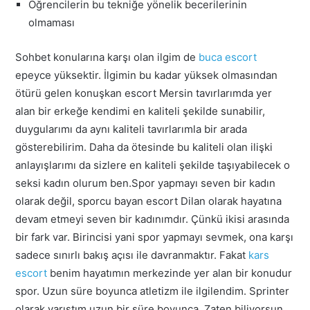
Öğrencilerin bu tekniğe yönelik becerilerinin
olmaması
Sohbet konularına karşı olan ilgim de
buca escort
epeyce yüksektir. İlgimin bu kadar yüksek olmasından
ötürü gelen konuşkan escort Mersin tavırlarımda yer
alan bir erkeğe kendimi en kaliteli şekilde sunabilir,
duygularımı da aynı kaliteli tavırlarımla bir arada
gösterebilirim. Daha da ötesinde bu kaliteli olan ilişki
anlayışlarımı da sizlere en kaliteli şekilde taşıyabilecek o
seksi kadın olurum ben.Spor yapmayı seven bir kadın
olarak değil, sporcu bayan escort Dilan olarak hayatına
devam etmeyi seven bir kadınımdır. Çünkü ikisi arasında
bir fark var. Birincisi yani spor yapmayı sevmek, ona karşı
sadece sınırlı bakış açısı ile davranmaktır. Fakat
kars
escort
benim hayatımın merkezinde yer alan bir konudur
spor. Uzun süre boyunca atletizm ile ilgilendim. Sprinter
olarak yarıştım uzun bir süre boyunca. Zaten biliyorsun