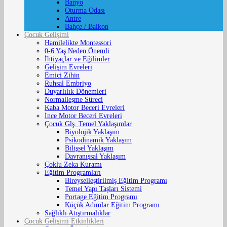
Banyo
Oturma Odası
Antre
Bahçe / Balkon
Çocuk Gelişimi
Hamilelikte Montessori
0-6 Yaş Neden Önemli
İhtiyaçlar ve Eğilimler
Gelişim Evreleri
Emici Zihin
Ruhsal Embriyo
Duyarlılık Dönemleri
Normalleşme Süreci
Kaba Motor Beceri Evreleri
İnce Motor Beceri Evreleri
Çocuk Glş. Temel Yaklaşımlar
Biyolojik Yaklaşım
Psikodinamik Yaklaşım
Bilişsel Yaklaşım
Davranışsal Yaklaşım
Çoklu Zeka Kuramı
Eğitim Programları
Bireyselleştirilmiş Eğitim Programı
Temel Yapı Taşları Sistemi
Portage Eğitim Programı
Küçük Adımlar Eğitim Programı
Sağlıklı Atıştırmalıklar
Çocuk Gelişimi Etkinlikleri