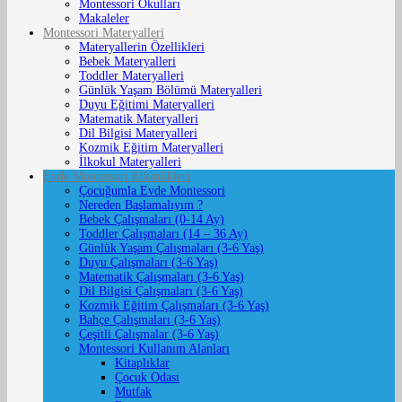
Montessori Okulları
Makaleler
Montessori Materyalleri
Materyallerin Özellikleri
Bebek Materyalleri
Toddler Materyalleri
Günlük Yaşam Bölümü Materyalleri
Duyu Eğitimi Materyalleri
Matematik Materyalleri
Dil Bilgisi Materyalleri
Kozmik Eğitim Materyalleri
İlkokul Materyalleri
Evde Montessori Etkinlikleri
Çocuğumla Evde Montessori
Nereden Başlamalıyım ?
Bebek Çalışmaları (0-14 Ay)
Toddler Çalışmaları (14 – 36 Ay)
Günlük Yaşam Çalışmaları (3-6 Yaş)
Duyu Çalışmaları (3-6 Yaş)
Matematik Çalışmaları (3-6 Yaş)
Dil Bilgisi Çalışmaları (3-6 Yaş)
Kozmik Eğitim Çalışmaları (3-6 Yaş)
Bahçe Çalışmaları (3-6 Yaş)
Çeşitli Çalışmalar (3-6 Yaş)
Montessori Kullanım Alanları
Kitaplıklar
Çocuk Odası
Mutfak