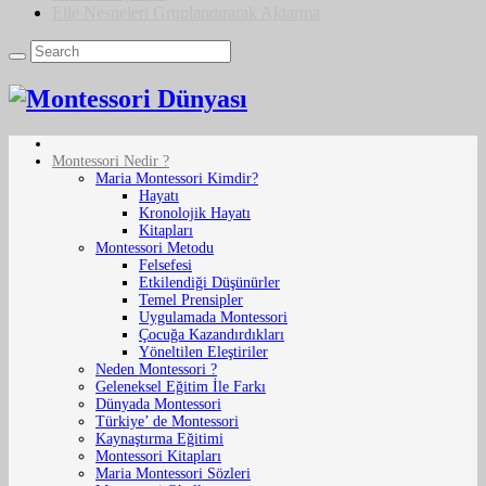
Elle Nesneleri Gruplandırarak Aktarma
Montessori Nedir ?
Maria Montessori Kimdir?
Hayatı
Kronolojik Hayatı
Kitapları
Montessori Metodu
Felsefesi
Etkilendiği Düşünürler
Temel Prensipler
Uygulamada Montessori
Çocuğa Kazandırdıkları
Yöneltilen Eleştiriler
Neden Montessori ?
Geleneksel Eğitim İle Farkı
Dünyada Montessori
Türkiye’ de Montessori
Kaynaştırma Eğitimi
Montessori Kitapları
Maria Montessori Sözleri