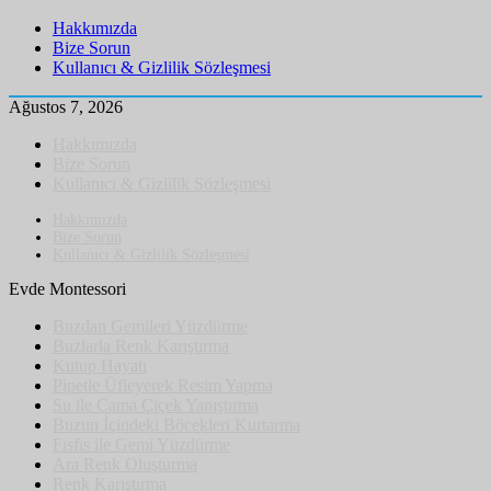
Hakkımızda
Bize Sorun
Kullanıcı & Gizlilik Sözleşmesi
Ağustos 7, 2026
Hakkımızda
Bize Sorun
Kullanıcı & Gizlilik Sözleşmesi
Hakkımızda
Bize Sorun
Kullanıcı & Gizlilik Sözleşmesi
Evde Montessori
Buzdan Gemileri Yüzdürme
Buzlarla Renk Karıştırma
Kutup Hayatı
Pipetle Üfleyerek Resim Yapma
Su ile Cama Çiçek Yapıştırma
Buzun İçindeki Böcekleri Kurtarma
Fısfıs ile Gemi Yüzdürme
Ara Renk Oluşturma
Renk Karıştırma