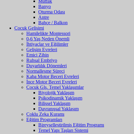
Mutfak
Banyo
Oturma Odası
Antre
Bahçe / Balkon
Çocuk Gelişimi
Hamilelikte Montessori
0-6 Yaş Neden Önemli
İhtiyaçlar ve Eğilimler
Gelişim Evreleri
Emici Zihin
Ruhsal Embriyo
Duyarlılık Dönemleri
Normalleşme Süreci
Kaba Motor Beceri Evreleri
İnce Motor Beceri Evreleri
Çocuk Glş. Temel Yaklaşımlar
Biyolojik Yaklaşım
Psikodinamik Yaklaşım
Bilişsel Yaklaşım
Davranışsal Yaklaşım
Çoklu Zeka Kuramı
Eğitim Programları
Bireyselleştirilmiş Eğitim Programı
Temel Yapı Taşları Sistemi