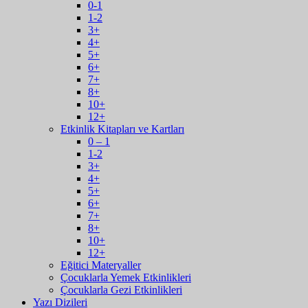
0-1
1-2
3+
4+
5+
6+
7+
8+
10+
12+
Etkinlik Kitapları ve Kartları
0 – 1
1-2
3+
4+
5+
6+
7+
8+
10+
12+
Eğitici Materyaller
Çocuklarla Yemek Etkinlikleri
Çocuklarla Gezi Etkinlikleri
Yazı Dizileri