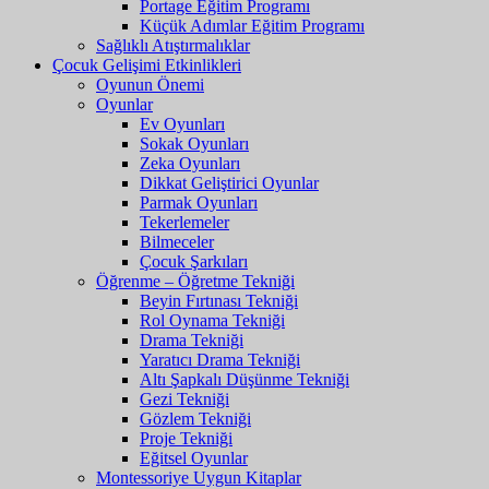
Portage Eğitim Programı
Küçük Adımlar Eğitim Programı
Sağlıklı Atıştırmalıklar
Çocuk Gelişimi Etkinlikleri
Oyunun Önemi
Oyunlar
Ev Oyunları
Sokak Oyunları
Zeka Oyunları
Dikkat Geliştirici Oyunlar
Parmak Oyunları
Tekerlemeler
Bilmeceler
Çocuk Şarkıları
Öğrenme – Öğretme Tekniği
Beyin Fırtınası Tekniği
Rol Oynama Tekniği
Drama Tekniği
Yaratıcı Drama Tekniği
Altı Şapkalı Düşünme Tekniği
Gezi Tekniği
Gözlem Tekniği
Proje Tekniği
Eğitsel Oyunlar
Montessoriye Uygun Kitaplar