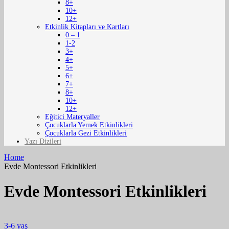
8+
10+
12+
Etkinlik Kitapları ve Kartları
0 – 1
1-2
3+
4+
5+
6+
7+
8+
10+
12+
Eğitici Materyaller
Çocuklarla Yemek Etkinlikleri
Çocuklarla Gezi Etkinlikleri
Yazı Dizileri
Home
Evde Montessori Etkinlikleri
Evde Montessori Etkinlikleri
3-6 yaş