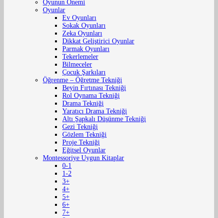
Oyunun Önemi
Oyunlar
Ev Oyunları
Sokak Oyunları
Zeka Oyunları
Dikkat Geliştirici Oyunlar
Parmak Oyunları
Tekerlemeler
Bilmeceler
Çocuk Şarkıları
Öğrenme – Öğretme Tekniği
Beyin Fırtınası Tekniği
Rol Oynama Tekniği
Drama Tekniği
Yaratıcı Drama Tekniği
Altı Şapkalı Düşünme Tekniği
Gezi Tekniği
Gözlem Tekniği
Proje Tekniği
Eğitsel Oyunlar
Montessoriye Uygun Kitaplar
0-1
1-2
3+
4+
5+
6+
7+