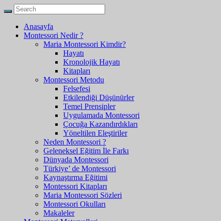
Anasayfa
Montessori Nedir ?
Maria Montessori Kimdir?
Hayatı
Kronolojik Hayatı
Kitapları
Montessori Metodu
Felsefesi
Etkilendiği Düşünürler
Temel Prensipler
Uygulamada Montessori
Çocuğa Kazandırdıkları
Yöneltilen Eleştiriler
Neden Montessori ?
Geleneksel Eğitim İle Farkı
Dünyada Montessori
Türkiye’ de Montessori
Kaynaştırma Eğitimi
Montessori Kitapları
Maria Montessori Sözleri
Montessori Okulları
Makaleler