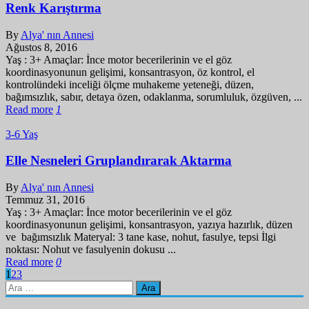
Renk Karıştırma
By
Alya' nın Annesi
Ağustos 8, 2016
Yaş : 3+ Amaçlar: İnce motor becerilerinin ve el göz
koordinasyonunun gelişimi, konsantrasyon, öz kontrol, el
kontrolündeki inceliği ölçme muhakeme yeteneği, düzen,
bağımsızlık, sabır, detaya özen, odaklanma, sorumluluk, özgüven, ...
Read more
1
3-6 Yaş
Elle Nesneleri Gruplandırarak Aktarma
By
Alya' nın Annesi
Temmuz 31, 2016
Yaş : 3+ Amaçlar: İnce motor becerilerinin ve el göz
koordinasyonunun gelişimi, konsantrasyon, yazıya hazırlık, düzen
ve bağımsızlık Materyal: 3 tane kase, nohut, fasulye, tepsi İlgi
noktası: Nohut ve fasulyenin dokusu ...
Read more
0
1
2
3
Arama: