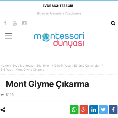
EVDE MONTESSORI
Buzdan Gemileri Yüzdürme
Home
Evde Montessori Etkinlikleri
Günlük Yaşam Bölümü Çalışmaları
3-6 Yaş
Mont Giyme Çıkarma
Mont Giyme Çıkarma
5193