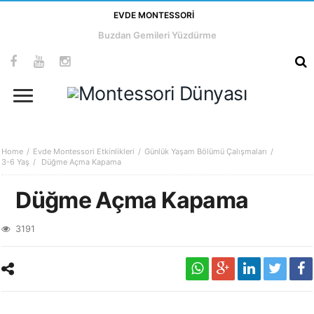
EVDE MONTESSORI
Buzdan Gemileri Yüzdürme
Home
Evde Montessori Etkinlikleri
Günlük Yaşam Bölümü Çalışmaları
3-6 Yaş
Düğme Açma Kapama
Düğme Açma Kapama
3191