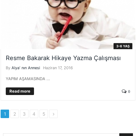
3-6 YAŞ
Resme Bakarak Hikaye Yazma Çalışması
By
Alya' nın Annesi
Haziran 17, 2016
YAPIM AŞAMASINDA ...
Read more
0
1
2
3
4
5