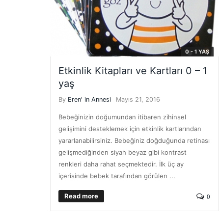
0 - 1 YAŞ
Etkinlik Kitapları ve Kartları 0 – 1
yaş
By
Eren' in Annesi
Mayıs 21, 2016
Bebeğinizin doğumundan itibaren zihinsel
gelişimini desteklemek için etkinlik kartlarından
yararlanabilirsiniz. Bebeğiniz doğduğunda retinası
gelişmediğinden siyah beyaz gibi kontrast
renkleri daha rahat seçmektedir. İlk üç ay
içerisinde bebek tarafından görülen ...
Read more
0