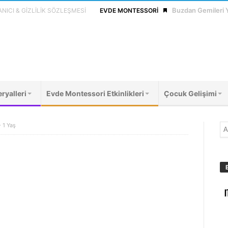
Buzdan Gemileri
NICI & GIZLILIK SÖZLEŞMESI
EVDE MONTESSORI
ryalleri
Evde Montessori Etkinlikleri
Çocuk Gelişimi
- 1 Yaş