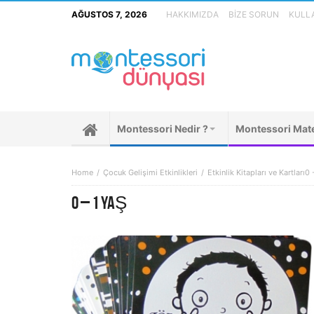
AĞUSTOS 7, 2026
HAKKIMIZDA
BIZE SORUN
KULLA
Montessori Nedir ?
Montessori Mate
Home
Çocuk Gelişimi Etkinlikleri
Etkinlik Kitapları ve Kartları
0 
0 – 1 YAŞ