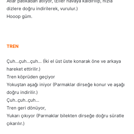
Atlar patikadan atlıyor, (Eller havaya kaldırılıp, hızla
dizlere doğru indirilerek, vurulur.)
Hooop güm.
TREN
Çuh…çuh…çuh… (İki el üst üste konarak öne ve arkaya
hareket ettirilir.)
Tren köprüden geçiyor
Yokuştan aşağı iniyor (Parmaklar dirseğe konur ve aşağı
doğru indirilir.)
Çuh..çuh..çuh…
Tren geri dönüyor,
Yukarı çıkıyor (Parmaklar bilekten dirseğe doğru süratle
çıkarılır.)