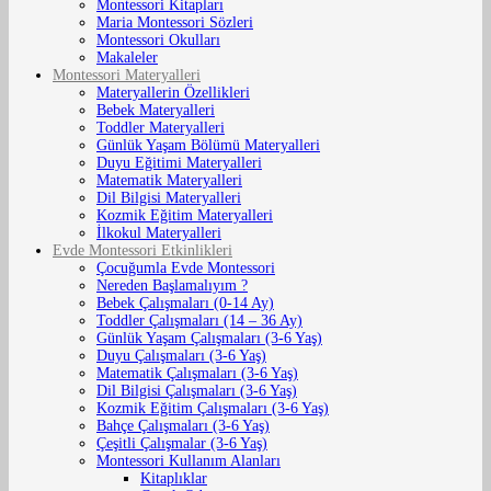
Montessori Kitapları
Maria Montessori Sözleri
Montessori Okulları
Makaleler
Montessori Materyalleri
Materyallerin Özellikleri
Bebek Materyalleri
Toddler Materyalleri
Günlük Yaşam Bölümü Materyalleri
Duyu Eğitimi Materyalleri
Matematik Materyalleri
Dil Bilgisi Materyalleri
Kozmik Eğitim Materyalleri
İlkokul Materyalleri
Evde Montessori Etkinlikleri
Çocuğumla Evde Montessori
Nereden Başlamalıyım ?
Bebek Çalışmaları (0-14 Ay)
Toddler Çalışmaları (14 – 36 Ay)
Günlük Yaşam Çalışmaları (3-6 Yaş)
Duyu Çalışmaları (3-6 Yaş)
Matematik Çalışmaları (3-6 Yaş)
Dil Bilgisi Çalışmaları (3-6 Yaş)
Kozmik Eğitim Çalışmaları (3-6 Yaş)
Bahçe Çalışmaları (3-6 Yaş)
Çeşitli Çalışmalar (3-6 Yaş)
Montessori Kullanım Alanları
Kitaplıklar