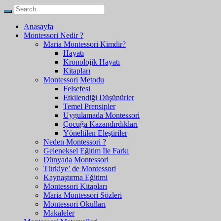
Anasayfa
Montessori Nedir ?
Maria Montessori Kimdir?
Hayatı
Kronolojik Hayatı
Kitapları
Montessori Metodu
Felsefesi
Etkilendiği Düşünürler
Temel Prensipler
Uygulamada Montessori
Çocuğa Kazandırdıkları
Yöneltilen Eleştiriler
Neden Montessori ?
Geleneksel Eğitim İle Farkı
Dünyada Montessori
Türkiye’ de Montessori
Kaynaştırma Eğitimi
Montessori Kitapları
Maria Montessori Sözleri
Montessori Okulları
Makaleler