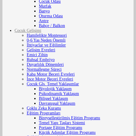
Çocuk Odası
Mutfak
Banyo
Oturma Odası
Antre
Bahçe / Balkon
Çocuk Gelişimi
Hamilelikte Montessori
0-6 Yaş Neden Önemli
İhtiyaçlar ve Eğilimler
Gelişim Evreleri
Emici Zihin
Ruhsal Embriyo
Duyarlılık Dönemleri
Normalleşme Süreci
Kaba Motor Beceri Evreleri
İnce Motor Beceri Evreleri
Çocuk Glş. Temel Yaklaşımlar
Biyolojik Yaklaşım
Psikodinamik Yaklaşım
Bilişsel Yaklaşım
Davranışsal Yaklaşım
Çoklu Zeka Kuramı
Eğitim Programları
Bireyselleştirilmiş Eğitim Programı
Temel Yapı Taşları Sistemi
Portage Eğitim Programı
Küçük Adımlar Eğitim Programı