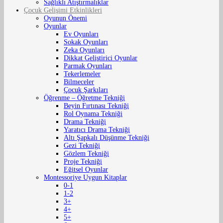
Sağlıklı Atıştırmalıklar
Çocuk Gelişimi Etkinlikleri
Oyunun Önemi
Oyunlar
Ev Oyunları
Sokak Oyunları
Zeka Oyunları
Dikkat Geliştirici Oyunlar
Parmak Oyunları
Tekerlemeler
Bilmeceler
Çocuk Şarkıları
Öğrenme – Öğretme Tekniği
Beyin Fırtınası Tekniği
Rol Oynama Tekniği
Drama Tekniği
Yaratıcı Drama Tekniği
Altı Şapkalı Düşünme Tekniği
Gezi Tekniği
Gözlem Tekniği
Proje Tekniği
Eğitsel Oyunlar
Montessoriye Uygun Kitaplar
0-1
1-2
3+
4+
5+