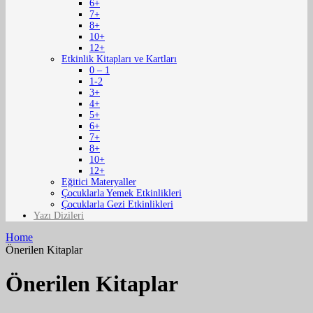
6+
7+
8+
10+
12+
Etkinlik Kitapları ve Kartları
0 – 1
1-2
3+
4+
5+
6+
7+
8+
10+
12+
Eğitici Materyaller
Çocuklarla Yemek Etkinlikleri
Çocuklarla Gezi Etkinlikleri
Yazı Dizileri
Home
Önerilen Kitaplar
Önerilen Kitaplar