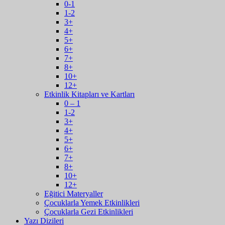
0-1
1-2
3+
4+
5+
6+
7+
8+
10+
12+
Etkinlik Kitapları ve Kartları
0 – 1
1-2
3+
4+
5+
6+
7+
8+
10+
12+
Eğitici Materyaller
Çocuklarla Yemek Etkinlikleri
Çocuklarla Gezi Etkinlikleri
Yazı Dizileri