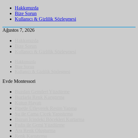
Hakkımızda
Bize Sorun
Kullanıcı & Gizlilik Sözleşmesi
Ağustos 7, 2026
Hakkımızda
Bize Sorun
Kullanıcı & Gizlilik Sözleşmesi
Hakkımızda
Bize Sorun
Kullanıcı & Gizlilik Sözleşmesi
Evde Montessori
Buzdan Gemileri Yüzdürme
Buzlarla Renk Karıştırma
Kutup Hayatı
Pipetle Üfleyerek Resim Yapma
Su ile Cama Çiçek Yapıştırma
Buzun İçindeki Böcekleri Kurtarma
Fısfıs ile Gemi Yüzdürme
Ara Renk Oluşturma
Renk Karıştırma