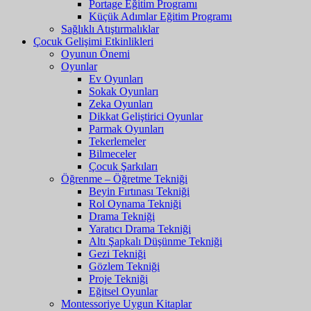
Portage Eğitim Programı
Küçük Adımlar Eğitim Programı
Sağlıklı Atıştırmalıklar
Çocuk Gelişimi Etkinlikleri
Oyunun Önemi
Oyunlar
Ev Oyunları
Sokak Oyunları
Zeka Oyunları
Dikkat Geliştirici Oyunlar
Parmak Oyunları
Tekerlemeler
Bilmeceler
Çocuk Şarkıları
Öğrenme – Öğretme Tekniği
Beyin Fırtınası Tekniği
Rol Oynama Tekniği
Drama Tekniği
Yaratıcı Drama Tekniği
Altı Şapkalı Düşünme Tekniği
Gezi Tekniği
Gözlem Tekniği
Proje Tekniği
Eğitsel Oyunlar
Montessoriye Uygun Kitaplar