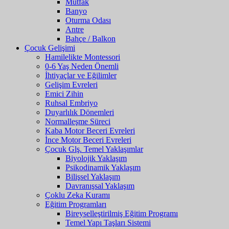
Mutfak
Banyo
Oturma Odası
Antre
Bahçe / Balkon
Çocuk Gelişimi
Hamilelikte Montessori
0-6 Yaş Neden Önemli
İhtiyaçlar ve Eğilimler
Gelişim Evreleri
Emici Zihin
Ruhsal Embriyo
Duyarlılık Dönemleri
Normalleşme Süreci
Kaba Motor Beceri Evreleri
İnce Motor Beceri Evreleri
Çocuk Glş. Temel Yaklaşımlar
Biyolojik Yaklaşım
Psikodinamik Yaklaşım
Bilişsel Yaklaşım
Davranışsal Yaklaşım
Çoklu Zeka Kuramı
Eğitim Programları
Bireyselleştirilmiş Eğitim Programı
Temel Yapı Taşları Sistemi