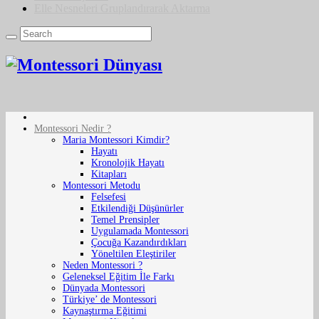
Elle Nesneleri Gruplandırarak Aktarma
Montessori Nedir ?
Maria Montessori Kimdir?
Hayatı
Kronolojik Hayatı
Kitapları
Montessori Metodu
Felsefesi
Etkilendiği Düşünürler
Temel Prensipler
Uygulamada Montessori
Çocuğa Kazandırdıkları
Yöneltilen Eleştiriler
Neden Montessori ?
Geleneksel Eğitim İle Farkı
Dünyada Montessori
Türkiye’ de Montessori
Kaynaştırma Eğitimi