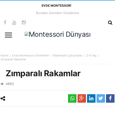
EVDE MONTESSORI
Buzdan Gemileri Yüzdürme
Home
Evde Montessori Etkinlikleri
Matematik Çalışmaları
3-6 Yaş
Zımparalı Rakamlar
Zımparalı Rakamlar
4883