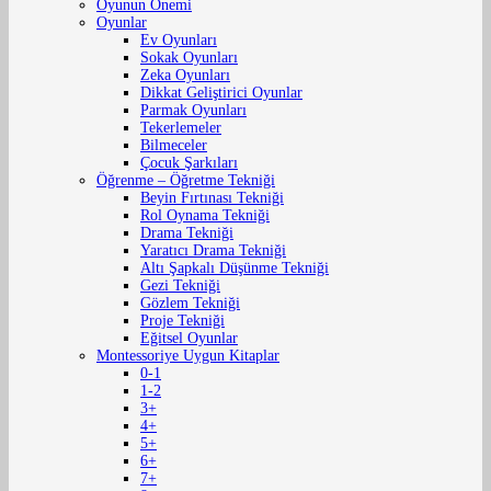
Oyunun Önemi
Oyunlar
Ev Oyunları
Sokak Oyunları
Zeka Oyunları
Dikkat Geliştirici Oyunlar
Parmak Oyunları
Tekerlemeler
Bilmeceler
Çocuk Şarkıları
Öğrenme – Öğretme Tekniği
Beyin Fırtınası Tekniği
Rol Oynama Tekniği
Drama Tekniği
Yaratıcı Drama Tekniği
Altı Şapkalı Düşünme Tekniği
Gezi Tekniği
Gözlem Tekniği
Proje Tekniği
Eğitsel Oyunlar
Montessoriye Uygun Kitaplar
0-1
1-2
3+
4+
5+
6+
7+