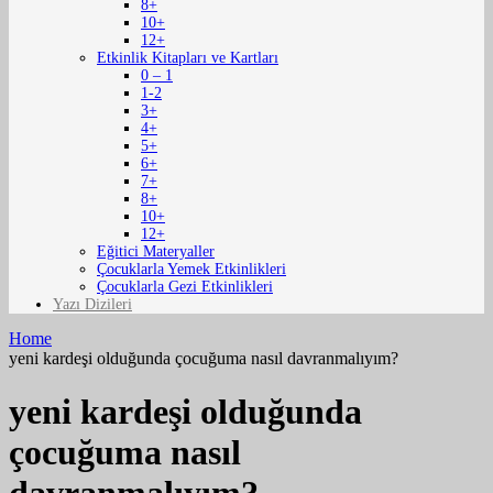
8+
10+
12+
Etkinlik Kitapları ve Kartları
0 – 1
1-2
3+
4+
5+
6+
7+
8+
10+
12+
Eğitici Materyaller
Çocuklarla Yemek Etkinlikleri
Çocuklarla Gezi Etkinlikleri
Yazı Dizileri
Home
yeni kardeşi olduğunda çocuğuma nasıl davranmalıyım?
yeni kardeşi olduğunda
çocuğuma nasıl