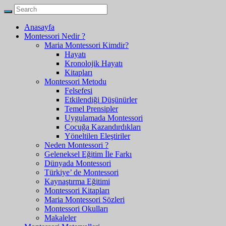
Anasayfa
Montessori Nedir ?
Maria Montessori Kimdir?
Hayatı
Kronolojik Hayatı
Kitapları
Montessori Metodu
Felsefesi
Etkilendiği Düşünürler
Temel Prensipler
Uygulamada Montessori
Çocuğa Kazandırdıkları
Yöneltilen Eleştiriler
Neden Montessori ?
Geleneksel Eğitim İle Farkı
Dünyada Montessori
Türkiye’ de Montessori
Kaynaştırma Eğitimi
Montessori Kitapları
Maria Montessori Sözleri
Montessori Okulları
Makaleler