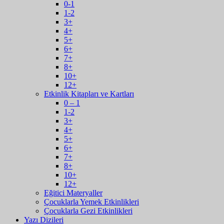
0-1
1-2
3+
4+
5+
6+
7+
8+
10+
12+
Etkinlik Kitapları ve Kartları
0 – 1
1-2
3+
4+
5+
6+
7+
8+
10+
12+
Eğitici Materyaller
Çocuklarla Yemek Etkinlikleri
Çocuklarla Gezi Etkinlikleri
Yazı Dizileri