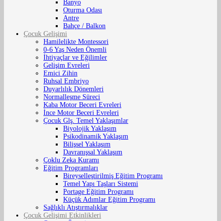
Banyo
Oturma Odası
Antre
Bahçe / Balkon
Çocuk Gelişimi
Hamilelikte Montessori
0-6 Yaş Neden Önemli
İhtiyaçlar ve Eğilimler
Gelişim Evreleri
Emici Zihin
Ruhsal Embriyo
Duyarlılık Dönemleri
Normalleşme Süreci
Kaba Motor Beceri Evreleri
İnce Motor Beceri Evreleri
Çocuk Glş. Temel Yaklaşımlar
Biyolojik Yaklaşım
Psikodinamik Yaklaşım
Bilişsel Yaklaşım
Davranışsal Yaklaşım
Çoklu Zeka Kuramı
Eğitim Programları
Bireyselleştirilmiş Eğitim Programı
Temel Yapı Taşları Sistemi
Portage Eğitim Programı
Küçük Adımlar Eğitim Programı
Sağlıklı Atıştırmalıklar
Çocuk Gelişimi Etkinlikleri