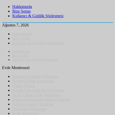
Hakkımızda
Bize Sorun
Kullanıcı & Gizlilik Sözleşmesi
Ağustos 7, 2026
Hakkımızda
Bize Sorun
Kullanıcı & Gizlilik Sözleşmesi
Hakkımızda
Bize Sorun
Kullanıcı & Gizlilik Sözleşmesi
Evde Montessori
Buzdan Gemileri Yüzdürme
Buzlarla Renk Karıştırma
Kutup Hayatı
Pipetle Üfleyerek Resim Yapma
Su ile Cama Çiçek Yapıştırma
Buzun İçindeki Böcekleri Kurtarma
Fısfıs ile Gemi Yüzdürme
Ara Renk Oluşturma
Renk Karıştırma