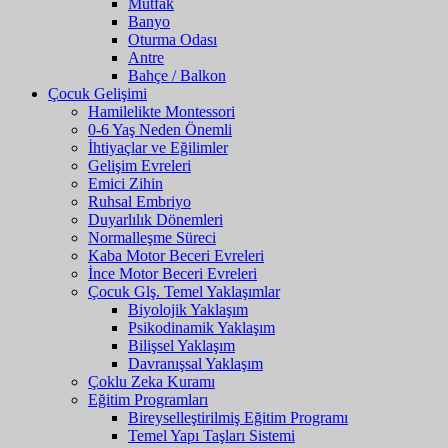
Mutfak
Banyo
Oturma Odası
Antre
Bahçe / Balkon
Çocuk Gelişimi
Hamilelikte Montessori
0-6 Yaş Neden Önemli
İhtiyaçlar ve Eğilimler
Gelişim Evreleri
Emici Zihin
Ruhsal Embriyo
Duyarlılık Dönemleri
Normalleşme Süreci
Kaba Motor Beceri Evreleri
İnce Motor Beceri Evreleri
Çocuk Glş. Temel Yaklaşımlar
Biyolojik Yaklaşım
Psikodinamik Yaklaşım
Bilişsel Yaklaşım
Davranışsal Yaklaşım
Çoklu Zeka Kuramı
Eğitim Programları
Bireyselleştirilmiş Eğitim Programı
Temel Yapı Taşları Sistemi