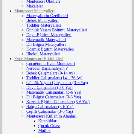
Montessori Okulları
Makaleler
Montessori Materyalleri
Materyallerin Özellikleri
Bebek Materyalleri
Toddler Materyalleri
Günlük Yaşam Bölümü Materyalleri
Duyu Eğitimi Materyalleri
Matematik Materyalleri
Dil Bilgisi Materyalleri
Kozmik Eğitim Materyalleri
İlkokul Materyalleri
Evde Montessori Etkinlikleri
Çocuğumla Evde Montessori
Nereden Başlamalıyım ?
Bebek Çalışmaları (0-14 Ay)
Toddler Çalışmaları (14 – 36 Ay)
Günlük Yaşam Çalışmaları (3-6 Yaş)
Duyu Çalışmaları (3-6 Yaş)
Matematik Çalışmaları (3-6 Yaş)
Dil Bilgisi Çalışmaları (3-6 Yaş)
Kozmik Eğitim Çalışmaları (3-6 Yaş)
Bahçe Çalışmaları (3-6 Yaş)
Çeşitli Çalışmalar (3-6 Yaş)
Montessori Kullanım Alanları
Kitaplıklar
Çocuk Odası
Mutfak