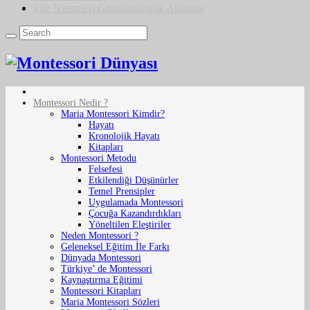
Elle Nesneleri Gruplandırarak Aktarma
Montessori Nedir ?
Maria Montessori Kimdir?
Hayatı
Kronolojik Hayatı
Kitapları
Montessori Metodu
Felsefesi
Etkilendiği Düşünürler
Temel Prensipler
Uygulamada Montessori
Çocuğa Kazandırdıkları
Yöneltilen Eleştiriler
Neden Montessori ?
Geleneksel Eğitim İle Farkı
Dünyada Montessori
Türkiye’ de Montessori
Kaynaştırma Eğitimi
Montessori Kitapları
Maria Montessori Sözleri