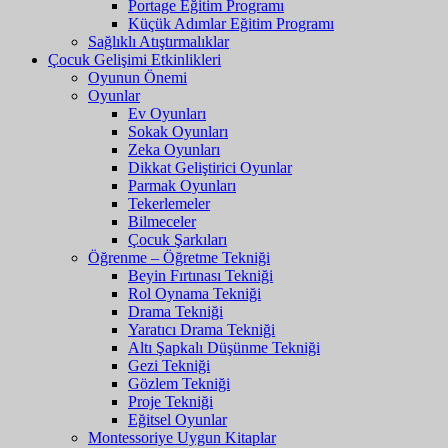
Portage Eğitim Programı
Küçük Adımlar Eğitim Programı
Sağlıklı Atıştırmalıklar
Çocuk Gelişimi Etkinlikleri
Oyunun Önemi
Oyunlar
Ev Oyunları
Sokak Oyunları
Zeka Oyunları
Dikkat Geliştirici Oyunlar
Parmak Oyunları
Tekerlemeler
Bilmeceler
Çocuk Şarkıları
Öğrenme – Öğretme Tekniği
Beyin Fırtınası Tekniği
Rol Oynama Tekniği
Drama Tekniği
Yaratıcı Drama Tekniği
Altı Şapkalı Düşünme Tekniği
Gezi Tekniği
Gözlem Tekniği
Proje Tekniği
Eğitsel Oyunlar
Montessoriye Uygun Kitaplar