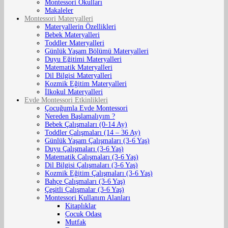
Montessori Okulları
Makaleler
Montessori Materyalleri
Materyallerin Özellikleri
Bebek Materyalleri
Toddler Materyalleri
Günlük Yaşam Bölümü Materyalleri
Duyu Eğitimi Materyalleri
Matematik Materyalleri
Dil Bilgisi Materyalleri
Kozmik Eğitim Materyalleri
İlkokul Materyalleri
Evde Montessori Etkinlikleri
Çocuğumla Evde Montessori
Nereden Başlamalıyım ?
Bebek Çalışmaları (0-14 Ay)
Toddler Çalışmaları (14 – 36 Ay)
Günlük Yaşam Çalışmaları (3-6 Yaş)
Duyu Çalışmaları (3-6 Yaş)
Matematik Çalışmaları (3-6 Yaş)
Dil Bilgisi Çalışmaları (3-6 Yaş)
Kozmik Eğitim Çalışmaları (3-6 Yaş)
Bahçe Çalışmaları (3-6 Yaş)
Çeşitli Çalışmalar (3-6 Yaş)
Montessori Kullanım Alanları
Kitaplıklar
Çocuk Odası
Mutfak