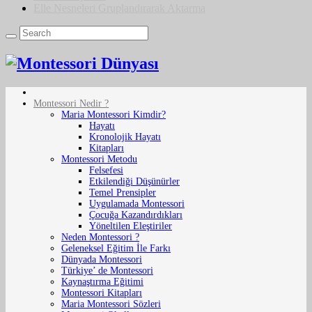
Elle Nesneleri Gruplandırarak Aktarma
Montessori Nedir ?
Maria Montessori Kimdir?
Hayatı
Kronolojik Hayatı
Kitapları
Montessori Metodu
Felsefesi
Etkilendiği Düşünürler
Temel Prensipler
Uygulamada Montessori
Çocuğa Kazandırdıkları
Yöneltilen Eleştiriler
Neden Montessori ?
Geleneksel Eğitim İle Farkı
Dünyada Montessori
Türkiye’ de Montessori
Kaynaştırma Eğitimi
Montessori Kitapları
Maria Montessori Sözleri