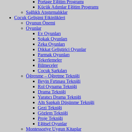
Portage Eğitim Programı
Küçük Adımlar Eğitim Programı
Sağlıklı Atıştırmalıklar
Çocuk Gelişimi Etkinlikleri
Oyunun Önemi
Oyunlar
Ev Oyunları
Sokak Oyunları
Zeka Oyunları
Dikkat Geliştirici Oyunlar
Parmak Oyunları
Tekerlemeler
Bilmeceler
Çocuk Şarkıları
Öğrenme – Öğretme Tekniği
Beyin Fırtınası Tekniği
Rol Oynama Tekniği
Drama Tekniği
Yaratıcı Drama Tekniği
Altı Şapkalı Düşünme Tekniği
Gezi Tekniği
Gözlem Tekniği
Proje Tekniği
Eğitsel Oyunlar
Montessoriye Uygun Kitaplar