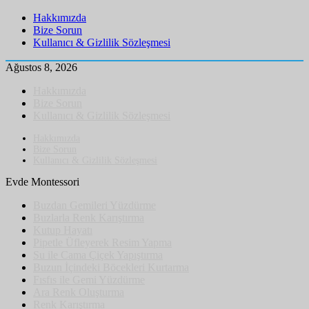
Hakkımızda
Bize Sorun
Kullanıcı & Gizlilik Sözleşmesi
Ağustos 8, 2026
Hakkımızda
Bize Sorun
Kullanıcı & Gizlilik Sözleşmesi
Hakkımızda
Bize Sorun
Kullanıcı & Gizlilik Sözleşmesi
Evde Montessori
Buzdan Gemileri Yüzdürme
Buzlarla Renk Karıştırma
Kutup Hayatı
Pipetle Üfleyerek Resim Yapma
Su ile Cama Çiçek Yapıştırma
Buzun İçindeki Böcekleri Kurtarma
Fısfıs ile Gemi Yüzdürme
Ara Renk Oluşturma
Renk Karıştırma