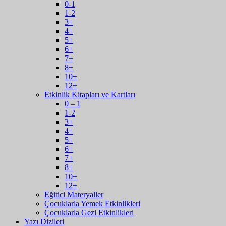
0-1
1-2
3+
4+
5+
6+
7+
8+
10+
12+
Etkinlik Kitapları ve Kartları
0 – 1
1-2
3+
4+
5+
6+
7+
8+
10+
12+
Eğitici Materyaller
Çocuklarla Yemek Etkinlikleri
Çocuklarla Gezi Etkinlikleri
Yazı Dizileri