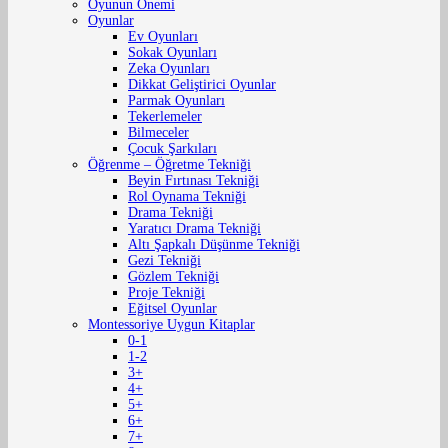
Oyunun Önemi
Oyunlar
Ev Oyunları
Sokak Oyunları
Zeka Oyunları
Dikkat Geliştirici Oyunlar
Parmak Oyunları
Tekerlemeler
Bilmeceler
Çocuk Şarkıları
Öğrenme – Öğretme Tekniği
Beyin Fırtınası Tekniği
Rol Oynama Tekniği
Drama Tekniği
Yaratıcı Drama Tekniği
Altı Şapkalı Düşünme Tekniği
Gezi Tekniği
Gözlem Tekniği
Proje Tekniği
Eğitsel Oyunlar
Montessoriye Uygun Kitaplar
0-1
1-2
3+
4+
5+
6+
7+