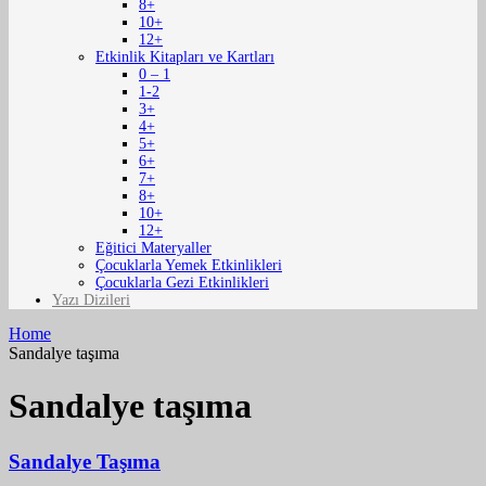
8+
10+
12+
Etkinlik Kitapları ve Kartları
0 – 1
1-2
3+
4+
5+
6+
7+
8+
10+
12+
Eğitici Materyaller
Çocuklarla Yemek Etkinlikleri
Çocuklarla Gezi Etkinlikleri
Yazı Dizileri
Home
Sandalye taşıma
Sandalye taşıma
Sandalye Taşıma