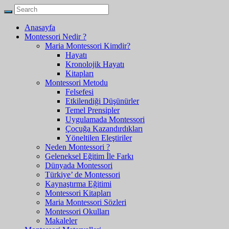
Anasayfa
Montessori Nedir ?
Maria Montessori Kimdir?
Hayatı
Kronolojik Hayatı
Kitapları
Montessori Metodu
Felsefesi
Etkilendiği Düşünürler
Temel Prensipler
Uygulamada Montessori
Çocuğa Kazandırdıkları
Yöneltilen Eleştiriler
Neden Montessori ?
Geleneksel Eğitim İle Farkı
Dünyada Montessori
Türkiye’ de Montessori
Kaynaştırma Eğitimi
Montessori Kitapları
Maria Montessori Sözleri
Montessori Okulları
Makaleler