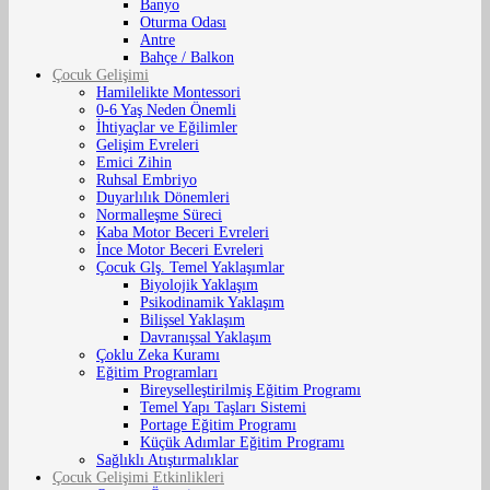
Banyo
Oturma Odası
Antre
Bahçe / Balkon
Çocuk Gelişimi
Hamilelikte Montessori
0-6 Yaş Neden Önemli
İhtiyaçlar ve Eğilimler
Gelişim Evreleri
Emici Zihin
Ruhsal Embriyo
Duyarlılık Dönemleri
Normalleşme Süreci
Kaba Motor Beceri Evreleri
İnce Motor Beceri Evreleri
Çocuk Glş. Temel Yaklaşımlar
Biyolojik Yaklaşım
Psikodinamik Yaklaşım
Bilişsel Yaklaşım
Davranışsal Yaklaşım
Çoklu Zeka Kuramı
Eğitim Programları
Bireyselleştirilmiş Eğitim Programı
Temel Yapı Taşları Sistemi
Portage Eğitim Programı
Küçük Adımlar Eğitim Programı
Sağlıklı Atıştırmalıklar
Çocuk Gelişimi Etkinlikleri