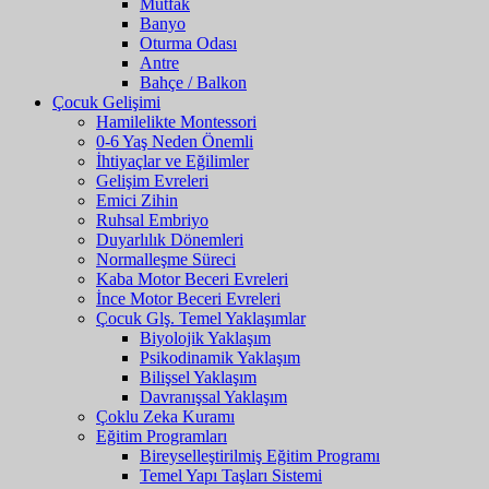
Mutfak
Banyo
Oturma Odası
Antre
Bahçe / Balkon
Çocuk Gelişimi
Hamilelikte Montessori
0-6 Yaş Neden Önemli
İhtiyaçlar ve Eğilimler
Gelişim Evreleri
Emici Zihin
Ruhsal Embriyo
Duyarlılık Dönemleri
Normalleşme Süreci
Kaba Motor Beceri Evreleri
İnce Motor Beceri Evreleri
Çocuk Glş. Temel Yaklaşımlar
Biyolojik Yaklaşım
Psikodinamik Yaklaşım
Bilişsel Yaklaşım
Davranışsal Yaklaşım
Çoklu Zeka Kuramı
Eğitim Programları
Bireyselleştirilmiş Eğitim Programı
Temel Yapı Taşları Sistemi