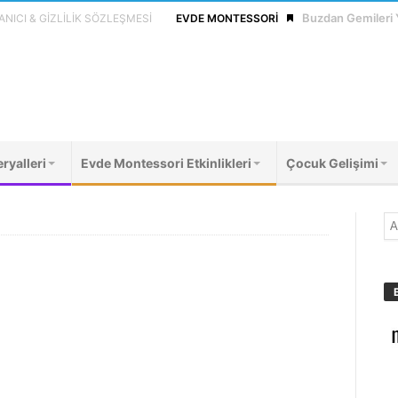
Buzdan Gemileri
NICI & GIZLILIK SÖZLEŞMESI
EVDE MONTESSORI
ryalleri
Evde Montessori Etkinlikleri
Çocuk Gelişimi