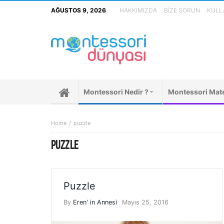
AĞUSTOS 9, 2026
HAKKIMIZDA
BIZE SORUN
KULLA
Montessori Nedir ?
Montessori Mate
Home
puzzle
PUZZLE
Puzzle
By
Eren' in Annesi
Mayıs 25, 2016