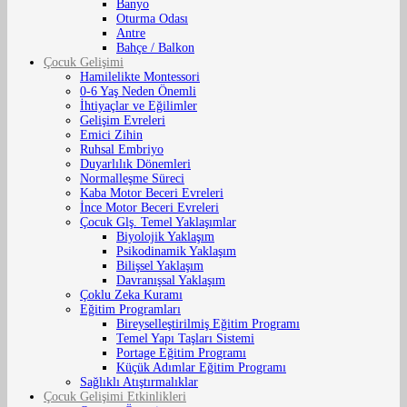
Banyo
Oturma Odası
Antre
Bahçe / Balkon
Çocuk Gelişimi
Hamilelikte Montessori
0-6 Yaş Neden Önemli
İhtiyaçlar ve Eğilimler
Gelişim Evreleri
Emici Zihin
Ruhsal Embriyo
Duyarlılık Dönemleri
Normalleşme Süreci
Kaba Motor Beceri Evreleri
İnce Motor Beceri Evreleri
Çocuk Glş. Temel Yaklaşımlar
Biyolojik Yaklaşım
Psikodinamik Yaklaşım
Bilişsel Yaklaşım
Davranışsal Yaklaşım
Çoklu Zeka Kuramı
Eğitim Programları
Bireyselleştirilmiş Eğitim Programı
Temel Yapı Taşları Sistemi
Portage Eğitim Programı
Küçük Adımlar Eğitim Programı
Sağlıklı Atıştırmalıklar
Çocuk Gelişimi Etkinlikleri