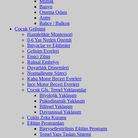
Mutfak
Banyo
Oturma Odası
Antre
Bahçe / Balkon
Çocuk Gelişimi
Hamilelikte Montessori
0-6 Yaş Neden Önemli
İhtiyaçlar ve Eğilimler
Gelişim Evreleri
Emici Zihin
Ruhsal Embriyo
Duyarlılık Dönemleri
Normalleşme Süreci
Kaba Motor Beceri Evreleri
İnce Motor Beceri Evreleri
Çocuk Glş. Temel Yaklaşımlar
Biyolojik Yaklaşım
Psikodinamik Yaklaşım
Bilişsel Yaklaşım
Davranışsal Yaklaşım
Çoklu Zeka Kuramı
Eğitim Programları
Bireyselleştirilmiş Eğitim Programı
Temel Yapı Taşları Sistemi