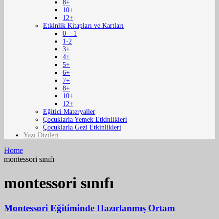
8+
10+
12+
Etkinlik Kitapları ve Kartları
0 – 1
1-2
3+
4+
5+
6+
7+
8+
10+
12+
Eğitici Materyaller
Çocuklarla Yemek Etkinlikleri
Çocuklarla Gezi Etkinlikleri
Yazı Dizileri
Home
montessori sınıfı
montessori sınıfı
Montessori Eğitiminde Hazırlanmış Ortam