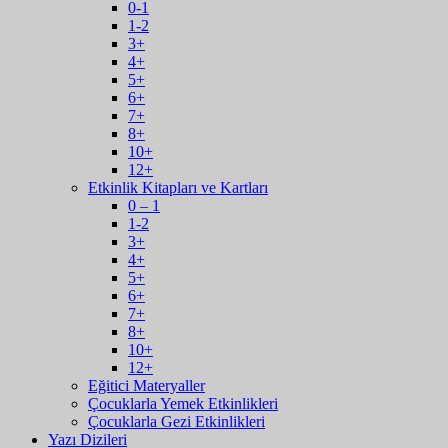
0-1
1-2
3+
4+
5+
6+
7+
8+
10+
12+
Etkinlik Kitapları ve Kartları
0 – 1
1-2
3+
4+
5+
6+
7+
8+
10+
12+
Eğitici Materyaller
Çocuklarla Yemek Etkinlikleri
Çocuklarla Gezi Etkinlikleri
Yazı Dizileri