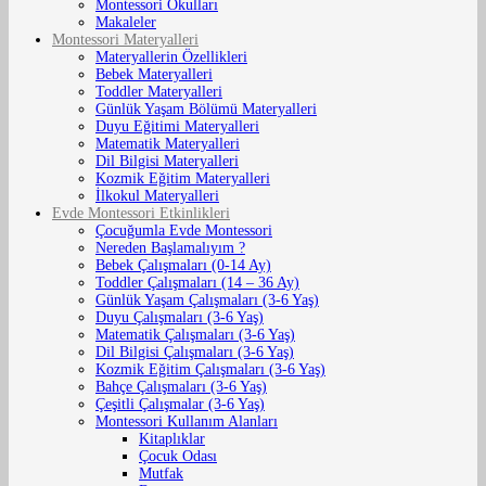
Montessori Okulları
Makaleler
Montessori Materyalleri
Materyallerin Özellikleri
Bebek Materyalleri
Toddler Materyalleri
Günlük Yaşam Bölümü Materyalleri
Duyu Eğitimi Materyalleri
Matematik Materyalleri
Dil Bilgisi Materyalleri
Kozmik Eğitim Materyalleri
İlkokul Materyalleri
Evde Montessori Etkinlikleri
Çocuğumla Evde Montessori
Nereden Başlamalıyım ?
Bebek Çalışmaları (0-14 Ay)
Toddler Çalışmaları (14 – 36 Ay)
Günlük Yaşam Çalışmaları (3-6 Yaş)
Duyu Çalışmaları (3-6 Yaş)
Matematik Çalışmaları (3-6 Yaş)
Dil Bilgisi Çalışmaları (3-6 Yaş)
Kozmik Eğitim Çalışmaları (3-6 Yaş)
Bahçe Çalışmaları (3-6 Yaş)
Çeşitli Çalışmalar (3-6 Yaş)
Montessori Kullanım Alanları
Kitaplıklar
Çocuk Odası
Mutfak