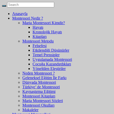
Anasayfa
Montessori Nedir ?
Maria Montessori Kimdir?
Hayatı
Kronolojik Hayatı
Kitapları
Montessori Metodu
Felsefesi
Etkilendiği Düşünürler
Temel Prensipler
Uygulamada Montessori
Çocuğa Kazandırdıkları
Yöneltilen Eleştiriler
Neden Montessori ?
Geleneksel Eğitim İle Farkı
Dünyada Montessori
Türkiye’ de Montessori
Kaynaştırma Eğitimi
Montessori Kitapları
Maria Montessori Sözleri
Montessori Okulları
Makaleler