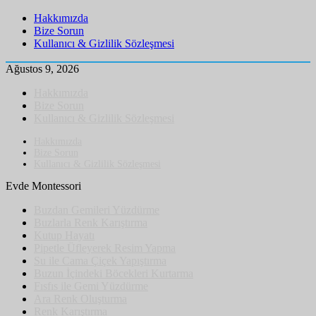
Hakkımızda
Bize Sorun
Kullanıcı & Gizlilik Sözleşmesi
Ağustos 9, 2026
Hakkımızda
Bize Sorun
Kullanıcı & Gizlilik Sözleşmesi
Hakkımızda
Bize Sorun
Kullanıcı & Gizlilik Sözleşmesi
Evde Montessori
Buzdan Gemileri Yüzdürme
Buzlarla Renk Karıştırma
Kutup Hayatı
Pipetle Üfleyerek Resim Yapma
Su ile Cama Çiçek Yapıştırma
Buzun İçindeki Böcekleri Kurtarma
Fısfıs ile Gemi Yüzdürme
Ara Renk Oluşturma
Renk Karıştırma