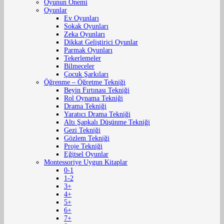
Oyunun Önemi
Oyunlar
Ev Oyunları
Sokak Oyunları
Zeka Oyunları
Dikkat Geliştirici Oyunlar
Parmak Oyunları
Tekerlemeler
Bilmeceler
Çocuk Şarkıları
Öğrenme – Öğretme Tekniği
Beyin Fırtınası Tekniği
Rol Oynama Tekniği
Drama Tekniği
Yaratıcı Drama Tekniği
Altı Şapkalı Düşünme Tekniği
Gezi Tekniği
Gözlem Tekniği
Proje Tekniği
Eğitsel Oyunlar
Montessoriye Uygun Kitaplar
0-1
1-2
3+
4+
5+
6+
7+