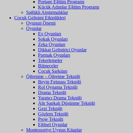
Portage Eğitim Programı
Küçük Adımlar Eğitim Programı
Sağlıklı Atıştırmalıklar
Çocuk Gelişimi Etkinlikleri
Oyunun Önemi
Oyunlar
Ev Oyunları
Sokak Oyunları
Zeka Oyunları
Dikkat Geliştirici Oyunlar
Parmak Oyunları
Tekerlemeler
Bilmeceler
Çocuk Şarkıları
Öğrenme – Öğretme Tekniği
Beyin Fırtınası Tekniği
Rol Oynama Tekniği
Drama Tekniği
Yaratıcı Drama Tekniği
Altı Şapkalı Düşünme Tekniği
Gezi Tekniği
Gözlem Tekniği
Proje Tekniği
Eğitsel Oyunlar
Montessoriye Uygun Kitaplar