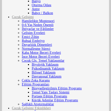
Banyo
Oturma Odası
Antre
Bahçe / Balkon
Çocuk Gelişimi
Hamilelikte Montessori
0-6 Yaş Neden Önemli
İhtiyaçlar ve Eğilimler
Gelişim Evreleri
Emici Zihin
Ruhsal Embriyo
Duyarlılık Dönemleri
Normalleşme Süreci
Kaba Motor Beceri Evreleri
İnce Motor Beceri Evreleri
Çocuk Glş. Temel Yaklaşımlar
Biyolojik Yaklaşım
Psikodinamik Yaklaşım
Bilişsel Yaklaşım
Davranışsal Yaklaşım
Çoklu Zeka Kuramı
Eğitim Programları
Bireyselleştirilmiş Eğitim Programı
Temel Yapı Taşları Sistemi
Portage Eğitim Programı
Küçük Adımlar Eğitim Programı
Sağlıklı Atıştırmalıklar
Çocuk Gelişimi Etkinlikleri