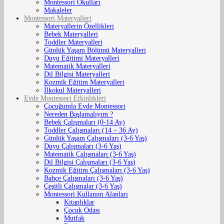
Montessori Okulları
Makaleler
Montessori Materyalleri
Materyallerin Özellikleri
Bebek Materyalleri
Toddler Materyalleri
Günlük Yaşam Bölümü Materyalleri
Duyu Eğitimi Materyalleri
Matematik Materyalleri
Dil Bilgisi Materyalleri
Kozmik Eğitim Materyalleri
İlkokul Materyalleri
Evde Montessori Etkinlikleri
Çocuğumla Evde Montessori
Nereden Başlamalıyım ?
Bebek Çalışmaları (0-14 Ay)
Toddler Çalışmaları (14 – 36 Ay)
Günlük Yaşam Çalışmaları (3-6 Yaş)
Duyu Çalışmaları (3-6 Yaş)
Matematik Çalışmaları (3-6 Yaş)
Dil Bilgisi Çalışmaları (3-6 Yaş)
Kozmik Eğitim Çalışmaları (3-6 Yaş)
Bahçe Çalışmaları (3-6 Yaş)
Çeşitli Çalışmalar (3-6 Yaş)
Montessori Kullanım Alanları
Kitaplıklar
Çocuk Odası
Mutfak