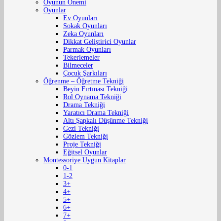
Oyunun Önemi
Oyunlar
Ev Oyunları
Sokak Oyunları
Zeka Oyunları
Dikkat Geliştirici Oyunlar
Parmak Oyunları
Tekerlemeler
Bilmeceler
Çocuk Şarkıları
Öğrenme – Öğretme Tekniği
Beyin Fırtınası Tekniği
Rol Oynama Tekniği
Drama Tekniği
Yaratıcı Drama Tekniği
Altı Şapkalı Düşünme Tekniği
Gezi Tekniği
Gözlem Tekniği
Proje Tekniği
Eğitsel Oyunlar
Montessoriye Uygun Kitaplar
0-1
1-2
3+
4+
5+
6+
7+