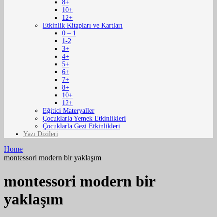
8+
10+
12+
Etkinlik Kitapları ve Kartları
0 – 1
1-2
3+
4+
5+
6+
7+
8+
10+
12+
Eğitici Materyaller
Çocuklarla Yemek Etkinlikleri
Çocuklarla Gezi Etkinlikleri
Yazı Dizileri
Home
montessori modern bir yaklaşım
montessori modern bir
yaklaşım