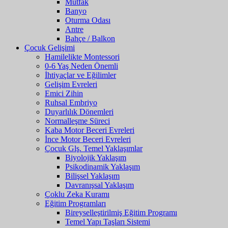
Mutfak
Banyo
Oturma Odası
Antre
Bahçe / Balkon
Çocuk Gelişimi
Hamilelikte Montessori
0-6 Yaş Neden Önemli
İhtiyaçlar ve Eğilimler
Gelişim Evreleri
Emici Zihin
Ruhsal Embriyo
Duyarlılık Dönemleri
Normalleşme Süreci
Kaba Motor Beceri Evreleri
İnce Motor Beceri Evreleri
Çocuk Glş. Temel Yaklaşımlar
Biyolojik Yaklaşım
Psikodinamik Yaklaşım
Bilişsel Yaklaşım
Davranışsal Yaklaşım
Çoklu Zeka Kuramı
Eğitim Programları
Bireyselleştirilmiş Eğitim Programı
Temel Yapı Taşları Sistemi