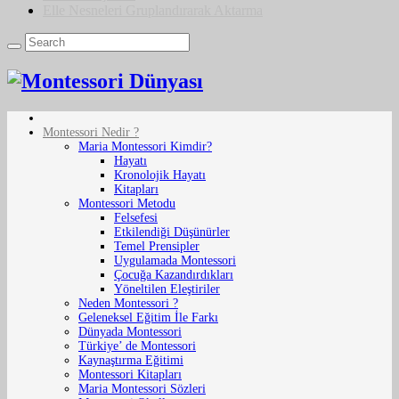
Elle Nesneleri Gruplandırarak Aktarma
Montessori Nedir ?
Maria Montessori Kimdir?
Hayatı
Kronolojik Hayatı
Kitapları
Montessori Metodu
Felsefesi
Etkilendiği Düşünürler
Temel Prensipler
Uygulamada Montessori
Çocuğa Kazandırdıkları
Yöneltilen Eleştiriler
Neden Montessori ?
Geleneksel Eğitim İle Farkı
Dünyada Montessori
Türkiye’ de Montessori
Kaynaştırma Eğitimi
Montessori Kitapları
Maria Montessori Sözleri