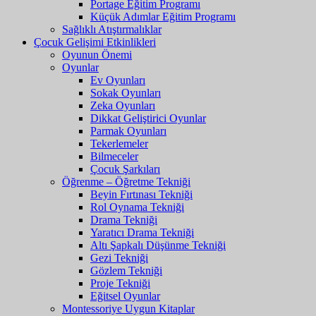
Portage Eğitim Programı
Küçük Adımlar Eğitim Programı
Sağlıklı Atıştırmalıklar
Çocuk Gelişimi Etkinlikleri
Oyunun Önemi
Oyunlar
Ev Oyunları
Sokak Oyunları
Zeka Oyunları
Dikkat Geliştirici Oyunlar
Parmak Oyunları
Tekerlemeler
Bilmeceler
Çocuk Şarkıları
Öğrenme – Öğretme Tekniği
Beyin Fırtınası Tekniği
Rol Oynama Tekniği
Drama Tekniği
Yaratıcı Drama Tekniği
Altı Şapkalı Düşünme Tekniği
Gezi Tekniği
Gözlem Tekniği
Proje Tekniği
Eğitsel Oyunlar
Montessoriye Uygun Kitaplar