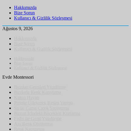
Hakkımızda
Bize Sorun
Kullanıcı & Gizlilik Sözleşmesi
Ağustos 9, 2026
Hakkımızda
Bize Sorun
Kullanıcı & Gizlilik Sözleşmesi
Hakkımızda
Bize Sorun
Kullanıcı & Gizlilik Sözleşmesi
Evde Montessori
Buzdan Gemileri Yüzdürme
Buzlarla Renk Karıştırma
Kutup Hayatı
Pipetle Üfleyerek Resim Yapma
Su ile Cama Çiçek Yapıştırma
Buzun İçindeki Böcekleri Kurtarma
Fısfıs ile Gemi Yüzdürme
Ara Renk Oluşturma
Renk Karıştırma