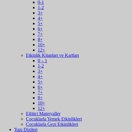
0-1
1-2
3+
4+
5+
6+
7+
8+
10+
12+
Etkinlik Kitapları ve Kartları
0 – 1
1-2
3+
4+
5+
6+
7+
8+
10+
12+
Eğitici Materyaller
Çocuklarla Yemek Etkinlikleri
Çocuklarla Gezi Etkinlikleri
Yazı Dizileri