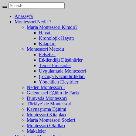
Anasayfa
Montessori Nedir ?
Maria Montessori Kimdir?
Hayatı
Kronolojik Hayatı
Kitapları
Montessori Metodu
Felsefesi
Etkilendiği Düşünürler
Temel Prensipler
Uygulamada Montessori
Çocuğa Kazandırdıkları
Yöneltilen Eleştiriler
Neden Montessori ?
Geleneksel Eğitim İle Farkı
Dünyada Montessori
Türkiye’ de Montessori
Kaynaştırma Eğitimi
Montessori Kitapları
Maria Montessori Sözleri
Montessori Okulları
Makaleler