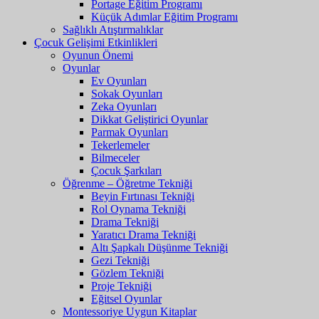
Portage Eğitim Programı
Küçük Adımlar Eğitim Programı
Sağlıklı Atıştırmalıklar
Çocuk Gelişimi Etkinlikleri
Oyunun Önemi
Oyunlar
Ev Oyunları
Sokak Oyunları
Zeka Oyunları
Dikkat Geliştirici Oyunlar
Parmak Oyunları
Tekerlemeler
Bilmeceler
Çocuk Şarkıları
Öğrenme – Öğretme Tekniği
Beyin Fırtınası Tekniği
Rol Oynama Tekniği
Drama Tekniği
Yaratıcı Drama Tekniği
Altı Şapkalı Düşünme Tekniği
Gezi Tekniği
Gözlem Tekniği
Proje Tekniği
Eğitsel Oyunlar
Montessoriye Uygun Kitaplar