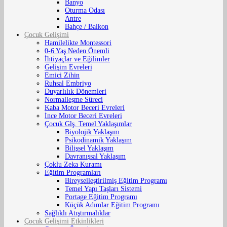
Banyo
Oturma Odası
Antre
Bahçe / Balkon
Çocuk Gelişimi
Hamilelikte Montessori
0-6 Yaş Neden Önemli
İhtiyaçlar ve Eğilimler
Gelişim Evreleri
Emici Zihin
Ruhsal Embriyo
Duyarlılık Dönemleri
Normalleşme Süreci
Kaba Motor Beceri Evreleri
İnce Motor Beceri Evreleri
Çocuk Glş. Temel Yaklaşımlar
Biyolojik Yaklaşım
Psikodinamik Yaklaşım
Bilişsel Yaklaşım
Davranışsal Yaklaşım
Çoklu Zeka Kuramı
Eğitim Programları
Bireyselleştirilmiş Eğitim Programı
Temel Yapı Taşları Sistemi
Portage Eğitim Programı
Küçük Adımlar Eğitim Programı
Sağlıklı Atıştırmalıklar
Çocuk Gelişimi Etkinlikleri