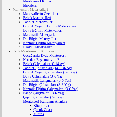
Montessori Okulları
Makaleler
Montessori Materyalleri
Materyallerin Özellikleri
Bebek Materyalleri
Toddler Materyalleri
Günlük Yaşam Bölümü Materyalleri
Duyu Eğitimi Materyalleri
Matematik Materyalleri
Dil Bilgisi Materyalleri
Kozmik Eğitim Materyalleri
İlkokul Materyalleri
Evde Montessori Etkinlikleri
Çocuğumla Evde Montessori
Nereden Başlamalıyım ?
Bebek Çalışmaları (0-14 Ay)
Toddler Çalışmaları (14 – 36 Ay)
Günlük Yaşam Çalışmaları (3-6 Yaş)
Duyu Çalışmaları (3-6 Yaş)
Matematik Çalışmaları (3-6 Yaş)
Dil Bilgisi Çalışmaları (3-6 Yaş)
Kozmik Eğitim Çalışmaları (3-6 Yaş)
Bahçe Çalışmaları (3-6 Yaş)
Çeşitli Çalışmalar (3-6 Yaş)
Montessori Kullanım Alanları
Kitaplıklar
Çocuk Odası
Mutfak