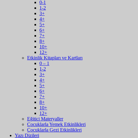
0-1
1-2
3+
4+
5+
6+
7+
8+
10+
12+
Etkinlik Kitapları ve Kartları
0 – 1
1-2
3+
4+
5+
6+
7+
8+
10+
12+
Eğitici Materyaller
Çocuklarla Yemek Etkinlikleri
Çocuklarla Gezi Etkinlikleri
Yazı Dizileri