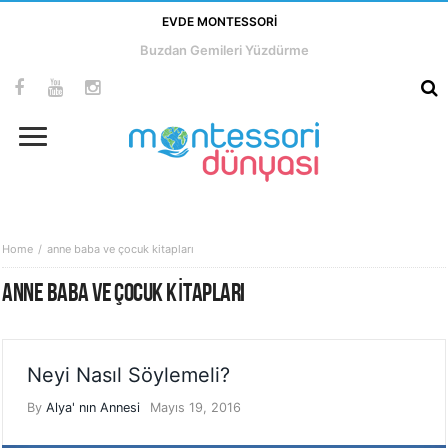
EVDE MONTESSORI
Buzdan Gemileri Yüzdürme
Home
anne baba ve çocuk kitapları
ANNE BABA VE ÇOCUK KITAPLARI
Neyi Nasıl Söylemeli?
By
Alya' nın Annesi
Mayıs 19, 2016