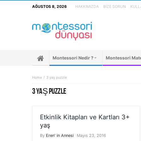
AĞUSTOS 8, 2026
HAKKIMIZDA
BIZE SORUN
KULLA
Montessori Nedir ?
Montessori Mate
Home
3 yaş puzzle
3 YAŞ PUZZLE
Etkinlik Kitapları ve Kartları 3+
yaş
By
Eren' in Annesi
Mayıs 23, 2016