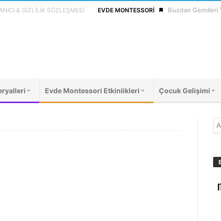
Buzdan Gemileri
NICI & GIZLILIK SÖZLEŞMESI
EVDE MONTESSORI
ryalleri
Evde Montessori Etkinlikleri
Çocuk Gelişimi