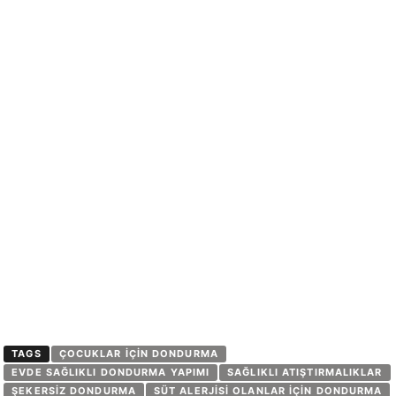
TAGS
ÇOCUKLAR IÇIN DONDURMA
EVDE SAĞLIKLI DONDURMA YAPIMI
SAĞLIKLI ATIŞTIRMALIKLAR
ŞEKERSIZ DONDURMA
SÜT ALERJISI OLANLAR IÇIN DONDURMA