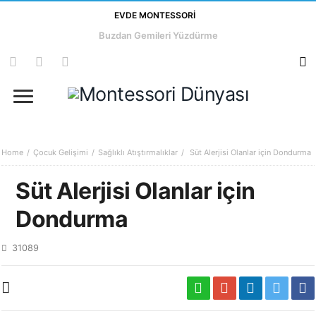
EVDE MONTESSORI
Buzdan Gemileri Yüzdürme
Home
Çocuk Gelişimi
Sağlıklı Atıştırmalıklar
Süt Alerjisi Olanlar için Dondurma
Süt Alerjisi Olanlar için
Dondurma
31089