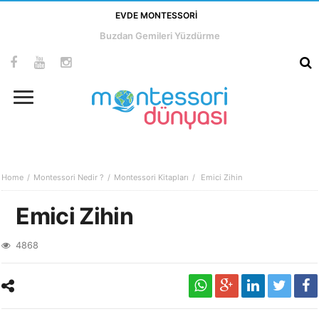
EVDE MONTESSORI
Buzdan Gemileri Yüzdürme
Home
Montessori Nedir ?
Montessori Kitapları
Emici Zihin
Emici Zihin
4868