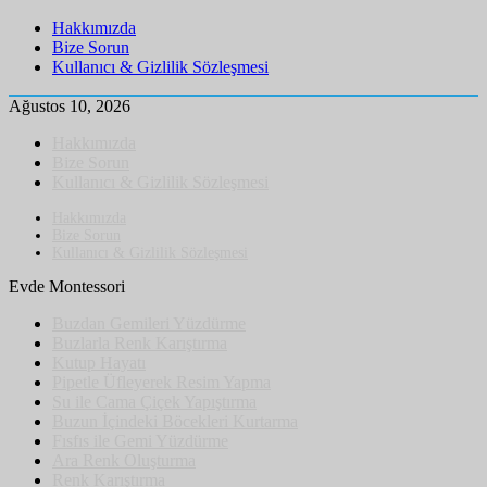
Hakkımızda
Bize Sorun
Kullanıcı & Gizlilik Sözleşmesi
Ağustos 10, 2026
Hakkımızda
Bize Sorun
Kullanıcı & Gizlilik Sözleşmesi
Hakkımızda
Bize Sorun
Kullanıcı & Gizlilik Sözleşmesi
Evde Montessori
Buzdan Gemileri Yüzdürme
Buzlarla Renk Karıştırma
Kutup Hayatı
Pipetle Üfleyerek Resim Yapma
Su ile Cama Çiçek Yapıştırma
Buzun İçindeki Böcekleri Kurtarma
Fısfıs ile Gemi Yüzdürme
Ara Renk Oluşturma
Renk Karıştırma