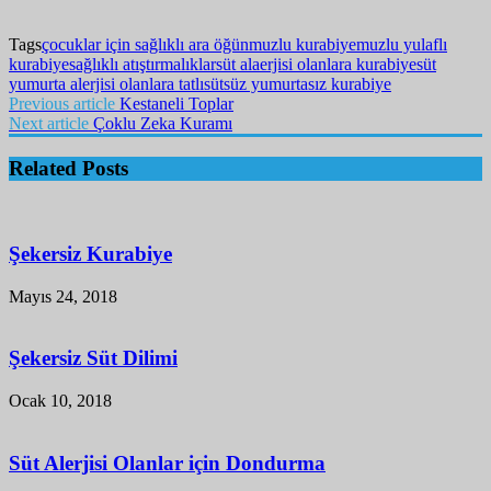
Tags
çocuklar için sağlıklı ara öğün
muzlu kurabiye
muzlu yulaflı
kurabiye
sağlıklı atıştırmalıklar
süt alaerjisi olanlara kurabiye
süt
yumurta alerjisi olanlara tatlı
sütsüz yumurtasız kurabiye
Previous article
Kestaneli Toplar
Next article
Çoklu Zeka Kuramı
Related Posts
Şekersiz Kurabiye
Mayıs 24, 2018
Şekersiz Süt Dilimi
Ocak 10, 2018
Süt Alerjisi Olanlar için Dondurma