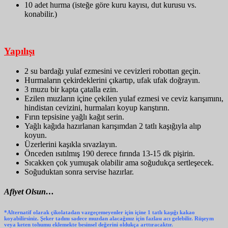
10 adet hurma (isteğe göre kuru kayısı, dut kurusu vs.
konabilir.)
Yapılışı
2 su bardağı yulaf ezmesini ve cevizleri robottan geçin.
Hurmaların çekirdeklerini çıkartıp, ufak ufak doğrayın.
3 muzu bir kapta çatalla ezin.
Ezilen muzların içine çekilen yulaf ezmesi ve ceviz karışımını,
hindistan cevizini, hurmaları koyup karıştırın.
Fırın tepsisine yağlı kağıt serin.
Yağlı kağıda hazırlanan karışımdan 2 tatlı kaşığıyla alıp
koyun.
Üzerlerini kaşıkla sıvazlayın.
Önceden ısıtılmış 190 derece fırında 13-15 dk pişirin.
Sıcakken çok yumuşak olabilir ama soğudukça sertleşecek.
Soğuduktan sonra servise hazırlar.
Afiyet Olsun…
*Alternatif olarak çikolatadan vazgeçemeyenler için içine 1 tatlı kaşığı kakao
koyabilirsiniz. Şeker tadını sadece muzdan alacağınız için fazlası acı gelebilir. Rüşeym
veya keten tohumu eklemekte besinsel değerini oldukça arttıracaktır.