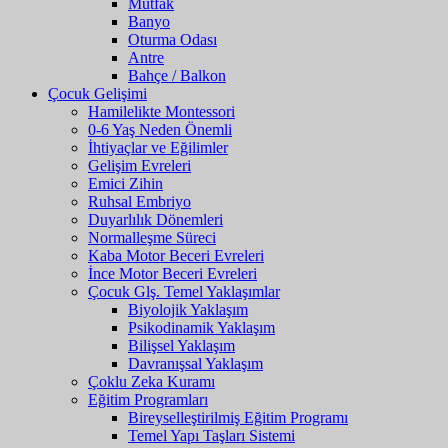
Mutfak
Banyo
Oturma Odası
Antre
Bahçe / Balkon
Çocuk Gelişimi
Hamilelikte Montessori
0-6 Yaş Neden Önemli
İhtiyaçlar ve Eğilimler
Gelişim Evreleri
Emici Zihin
Ruhsal Embriyo
Duyarlılık Dönemleri
Normalleşme Süreci
Kaba Motor Beceri Evreleri
İnce Motor Beceri Evreleri
Çocuk Glş. Temel Yaklaşımlar
Biyolojik Yaklaşım
Psikodinamik Yaklaşım
Bilişsel Yaklaşım
Davranışsal Yaklaşım
Çoklu Zeka Kuramı
Eğitim Programları
Bireyselleştirilmiş Eğitim Programı
Temel Yapı Taşları Sistemi