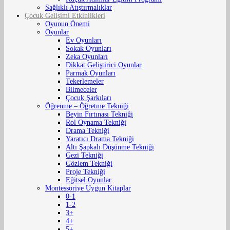
Sağlıklı Atıştırmalıklar
Çocuk Gelişimi Etkinlikleri
Oyunun Önemi
Oyunlar
Ev Oyunları
Sokak Oyunları
Zeka Oyunları
Dikkat Geliştirici Oyunlar
Parmak Oyunları
Tekerlemeler
Bilmeceler
Çocuk Şarkıları
Öğrenme – Öğretme Tekniği
Beyin Fırtınası Tekniği
Rol Oynama Tekniği
Drama Tekniği
Yaratıcı Drama Tekniği
Altı Şapkalı Düşünme Tekniği
Gezi Tekniği
Gözlem Tekniği
Proje Tekniği
Eğitsel Oyunlar
Montessoriye Uygun Kitaplar
0-1
1-2
3+
4+
5+