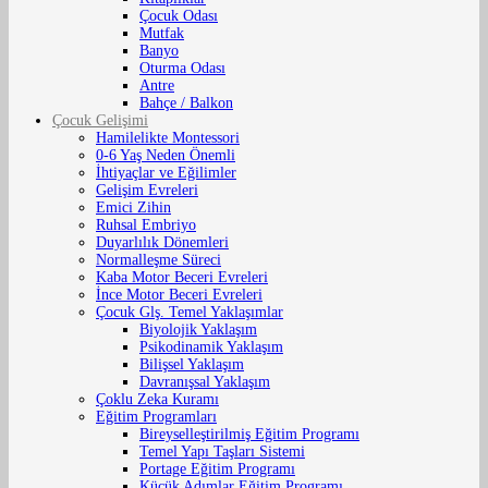
Çocuk Odası
Mutfak
Banyo
Oturma Odası
Antre
Bahçe / Balkon
Çocuk Gelişimi
Hamilelikte Montessori
0-6 Yaş Neden Önemli
İhtiyaçlar ve Eğilimler
Gelişim Evreleri
Emici Zihin
Ruhsal Embriyo
Duyarlılık Dönemleri
Normalleşme Süreci
Kaba Motor Beceri Evreleri
İnce Motor Beceri Evreleri
Çocuk Glş. Temel Yaklaşımlar
Biyolojik Yaklaşım
Psikodinamik Yaklaşım
Bilişsel Yaklaşım
Davranışsal Yaklaşım
Çoklu Zeka Kuramı
Eğitim Programları
Bireyselleştirilmiş Eğitim Programı
Temel Yapı Taşları Sistemi
Portage Eğitim Programı
Küçük Adımlar Eğitim Programı