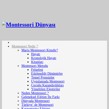
Montessori Nedir ?
Maria Montessori Kimdir?
Hayatı
Kronolojik Hayatı
Kitapları
Montessori Metodu
Felsefesi
Etkilendiği Düşünürler
Temel Prensipler
Uygulamada Montessori
Çocuğa Kazandırdıkları
Yöneltilen Eleştiriler
Neden Montessori ?
Geleneksel Eğitim İle Farkı
Dünyada Montessori
Türkiye’ de Montessori
Kaynaştırma Eğitimi