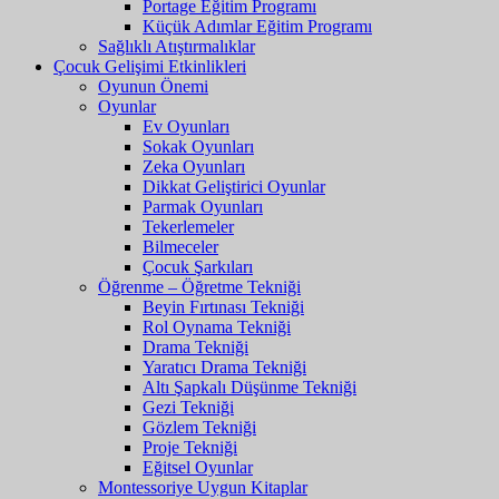
Portage Eğitim Programı
Küçük Adımlar Eğitim Programı
Sağlıklı Atıştırmalıklar
Çocuk Gelişimi Etkinlikleri
Oyunun Önemi
Oyunlar
Ev Oyunları
Sokak Oyunları
Zeka Oyunları
Dikkat Geliştirici Oyunlar
Parmak Oyunları
Tekerlemeler
Bilmeceler
Çocuk Şarkıları
Öğrenme – Öğretme Tekniği
Beyin Fırtınası Tekniği
Rol Oynama Tekniği
Drama Tekniği
Yaratıcı Drama Tekniği
Altı Şapkalı Düşünme Tekniği
Gezi Tekniği
Gözlem Tekniği
Proje Tekniği
Eğitsel Oyunlar
Montessoriye Uygun Kitaplar