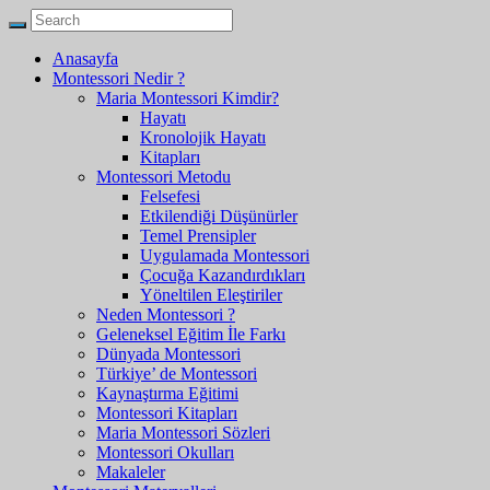
Anasayfa
Montessori Nedir ?
Maria Montessori Kimdir?
Hayatı
Kronolojik Hayatı
Kitapları
Montessori Metodu
Felsefesi
Etkilendiği Düşünürler
Temel Prensipler
Uygulamada Montessori
Çocuğa Kazandırdıkları
Yöneltilen Eleştiriler
Neden Montessori ?
Geleneksel Eğitim İle Farkı
Dünyada Montessori
Türkiye’ de Montessori
Kaynaştırma Eğitimi
Montessori Kitapları
Maria Montessori Sözleri
Montessori Okulları
Makaleler