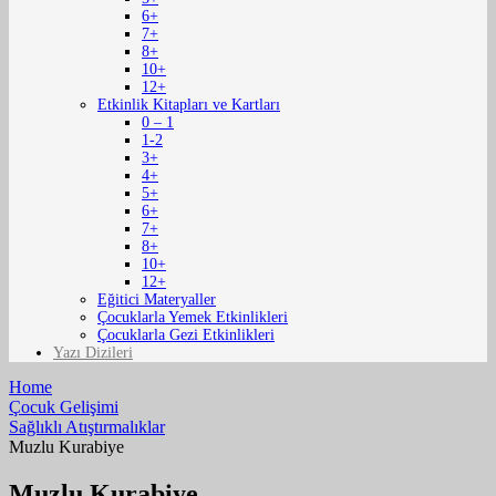
6+
7+
8+
10+
12+
Etkinlik Kitapları ve Kartları
0 – 1
1-2
3+
4+
5+
6+
7+
8+
10+
12+
Eğitici Materyaller
Çocuklarla Yemek Etkinlikleri
Çocuklarla Gezi Etkinlikleri
Yazı Dizileri
Home
Çocuk Gelişimi
Sağlıklı Atıştırmalıklar
Muzlu Kurabiye
Muzlu Kurabiye