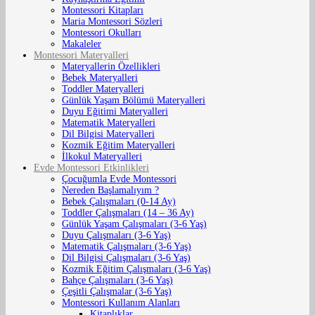
Montessori Kitapları
Maria Montessori Sözleri
Montessori Okulları
Makaleler
Montessori Materyalleri
Materyallerin Özellikleri
Bebek Materyalleri
Toddler Materyalleri
Günlük Yaşam Bölümü Materyalleri
Duyu Eğitimi Materyalleri
Matematik Materyalleri
Dil Bilgisi Materyalleri
Kozmik Eğitim Materyalleri
İlkokul Materyalleri
Evde Montessori Etkinlikleri
Çocuğumla Evde Montessori
Nereden Başlamalıyım ?
Bebek Çalışmaları (0-14 Ay)
Toddler Çalışmaları (14 – 36 Ay)
Günlük Yaşam Çalışmaları (3-6 Yaş)
Duyu Çalışmaları (3-6 Yaş)
Matematik Çalışmaları (3-6 Yaş)
Dil Bilgisi Çalışmaları (3-6 Yaş)
Kozmik Eğitim Çalışmaları (3-6 Yaş)
Bahçe Çalışmaları (3-6 Yaş)
Çeşitli Çalışmalar (3-6 Yaş)
Montessori Kullanım Alanları
Kitaplıklar