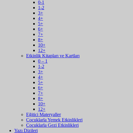
0-1
1-2
3+
4+
5+
6+
7+
8+
10+
12+
Etkinlik Kitapları ve Kartları
0 – 1
1-2
3+
4+
5+
6+
7+
8+
10+
12+
Eğitici Materyaller
Çocuklarla Yemek Etkinlikleri
Çocuklarla Gezi Etkinlikleri
Yazı Dizileri