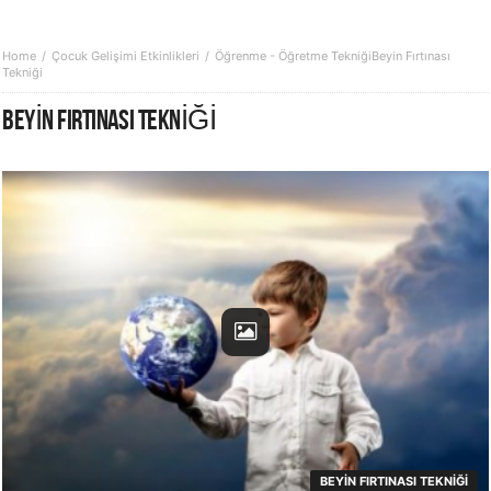
Home
Çocuk Gelişimi Etkinlikleri
Öğrenme - Öğretme Tekniği
Beyin Fırtınası
Tekniği
BEYIN FIRTINASI TEKNIĞI
BEYIN FIRTINASI TEKNIĞI