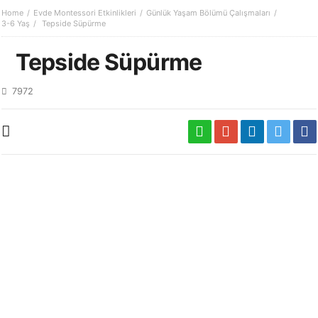
Home
Evde Montessori Etkinlikleri
Günlük Yaşam Bölümü Çalışmaları
3-6 Yaş
Tepside Süpürme
Tepside Süpürme
7972