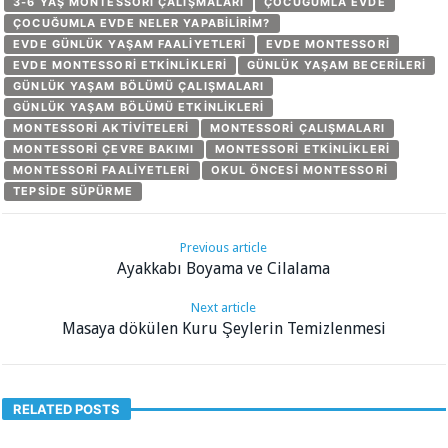
3-6 YAŞ MONTESSORI ÇALIŞMALARI
ÇOCUĞUMLA EVDE
ÇOCUĞUMLA EVDE NELER YAPABILIRIM?
EVDE GÜNLÜK YAŞAM FAALIYETLERI
EVDE MONTESSORI
EVDE MONTESSORI ETKINLIKLERI
GÜNLÜK YAŞAM BECERILERI
GÜNLÜK YAŞAM BÖLÜMÜ ÇALIŞMALARI
GÜNLÜK YAŞAM BÖLÜMÜ ETKINLIKLERI
MONTESSORI AKTIVITELERI
MONTESSORI ÇALIŞMALARI
MONTESSORI ÇEVRE BAKIMI
MONTESSORI ETKINLIKLERI
MONTESSORI FAALIYETLERI
OKUL ÖNCESI MONTESSORI
TEPSIDE SÜPÜRME
Previous article
Ayakkabı Boyama ve Cilalama
Next article
Masaya dökülen Kuru Şeylerin Temizlenmesi
RELATED POSTS