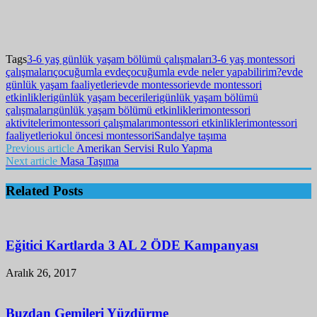
Tags
3-6 yaş günlük yaşam bölümü çalışmaları
3-6 yaş montessori
çalışmaları
çocuğumla evde
çocuğumla evde neler yapabilirim?
evde
günlük yaşam faaliyetleri
evde montessori
evde montessori
etkinlikleri
günlük yaşam becerileri
günlük yaşam bölümü
çalışmaları
günlük yaşam bölümü etkinlikleri
montessori
aktiviteleri
montessori çalışmaları
montessori etkinlikleri
montessori
faaliyetleri
okul öncesi montessori
Sandalye taşıma
Previous article
Amerikan Servisi Rulo Yapma
Next article
Masa Taşıma
Related Posts
Eğitici Kartlarda 3 AL 2 ÖDE Kampanyası
Aralık 26, 2017
Buzdan Gemileri Yüzdürme