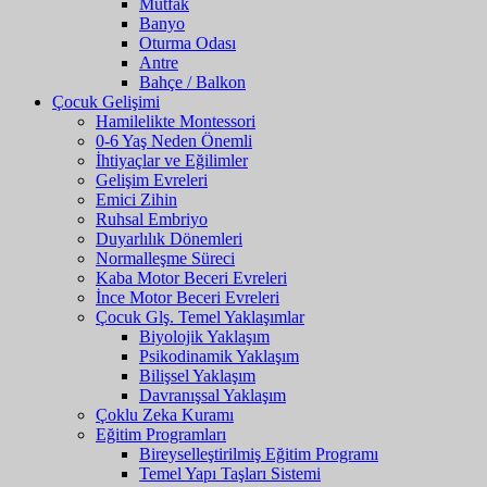
Mutfak
Banyo
Oturma Odası
Antre
Bahçe / Balkon
Çocuk Gelişimi
Hamilelikte Montessori
0-6 Yaş Neden Önemli
İhtiyaçlar ve Eğilimler
Gelişim Evreleri
Emici Zihin
Ruhsal Embriyo
Duyarlılık Dönemleri
Normalleşme Süreci
Kaba Motor Beceri Evreleri
İnce Motor Beceri Evreleri
Çocuk Glş. Temel Yaklaşımlar
Biyolojik Yaklaşım
Psikodinamik Yaklaşım
Bilişsel Yaklaşım
Davranışsal Yaklaşım
Çoklu Zeka Kuramı
Eğitim Programları
Bireyselleştirilmiş Eğitim Programı
Temel Yapı Taşları Sistemi