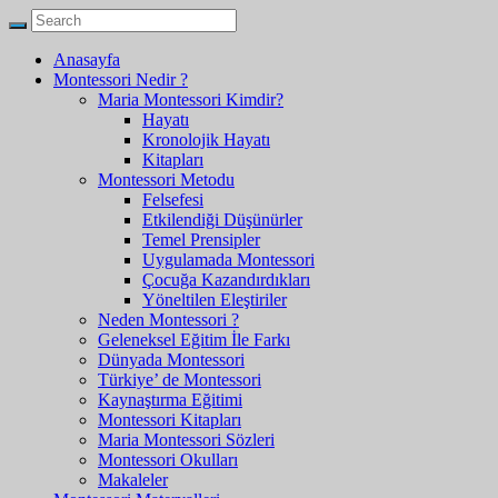
Anasayfa
Montessori Nedir ?
Maria Montessori Kimdir?
Hayatı
Kronolojik Hayatı
Kitapları
Montessori Metodu
Felsefesi
Etkilendiği Düşünürler
Temel Prensipler
Uygulamada Montessori
Çocuğa Kazandırdıkları
Yöneltilen Eleştiriler
Neden Montessori ?
Geleneksel Eğitim İle Farkı
Dünyada Montessori
Türkiye’ de Montessori
Kaynaştırma Eğitimi
Montessori Kitapları
Maria Montessori Sözleri
Montessori Okulları
Makaleler