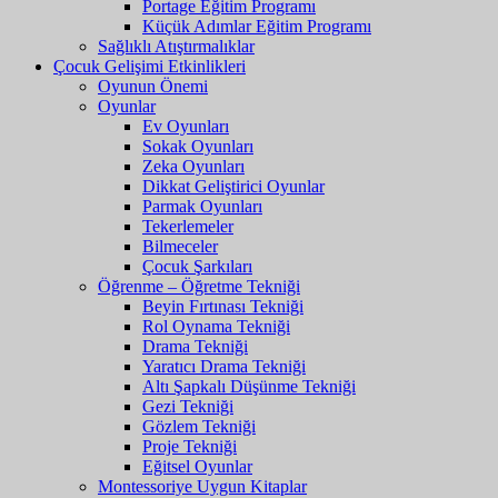
Portage Eğitim Programı
Küçük Adımlar Eğitim Programı
Sağlıklı Atıştırmalıklar
Çocuk Gelişimi Etkinlikleri
Oyunun Önemi
Oyunlar
Ev Oyunları
Sokak Oyunları
Zeka Oyunları
Dikkat Geliştirici Oyunlar
Parmak Oyunları
Tekerlemeler
Bilmeceler
Çocuk Şarkıları
Öğrenme – Öğretme Tekniği
Beyin Fırtınası Tekniği
Rol Oynama Tekniği
Drama Tekniği
Yaratıcı Drama Tekniği
Altı Şapkalı Düşünme Tekniği
Gezi Tekniği
Gözlem Tekniği
Proje Tekniği
Eğitsel Oyunlar
Montessoriye Uygun Kitaplar