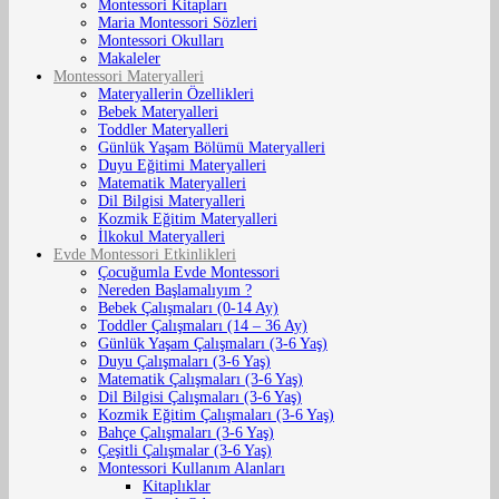
Montessori Kitapları
Maria Montessori Sözleri
Montessori Okulları
Makaleler
Montessori Materyalleri
Materyallerin Özellikleri
Bebek Materyalleri
Toddler Materyalleri
Günlük Yaşam Bölümü Materyalleri
Duyu Eğitimi Materyalleri
Matematik Materyalleri
Dil Bilgisi Materyalleri
Kozmik Eğitim Materyalleri
İlkokul Materyalleri
Evde Montessori Etkinlikleri
Çocuğumla Evde Montessori
Nereden Başlamalıyım ?
Bebek Çalışmaları (0-14 Ay)
Toddler Çalışmaları (14 – 36 Ay)
Günlük Yaşam Çalışmaları (3-6 Yaş)
Duyu Çalışmaları (3-6 Yaş)
Matematik Çalışmaları (3-6 Yaş)
Dil Bilgisi Çalışmaları (3-6 Yaş)
Kozmik Eğitim Çalışmaları (3-6 Yaş)
Bahçe Çalışmaları (3-6 Yaş)
Çeşitli Çalışmalar (3-6 Yaş)
Montessori Kullanım Alanları
Kitaplıklar