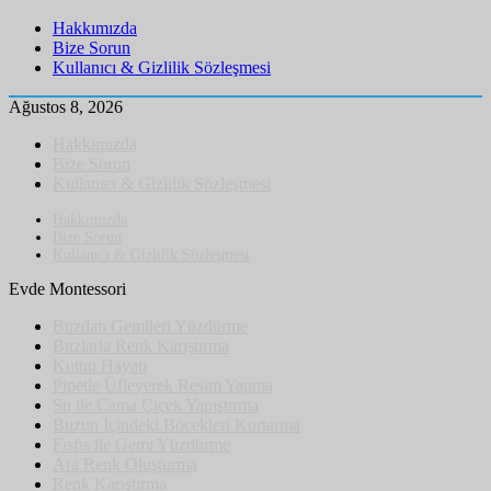
Hakkımızda
Bize Sorun
Kullanıcı & Gizlilik Sözleşmesi
Ağustos 8, 2026
Hakkımızda
Bize Sorun
Kullanıcı & Gizlilik Sözleşmesi
Hakkımızda
Bize Sorun
Kullanıcı & Gizlilik Sözleşmesi
Evde Montessori
Buzdan Gemileri Yüzdürme
Buzlarla Renk Karıştırma
Kutup Hayatı
Pipetle Üfleyerek Resim Yapma
Su ile Cama Çiçek Yapıştırma
Buzun İçindeki Böcekleri Kurtarma
Fısfıs ile Gemi Yüzdürme
Ara Renk Oluşturma
Renk Karıştırma