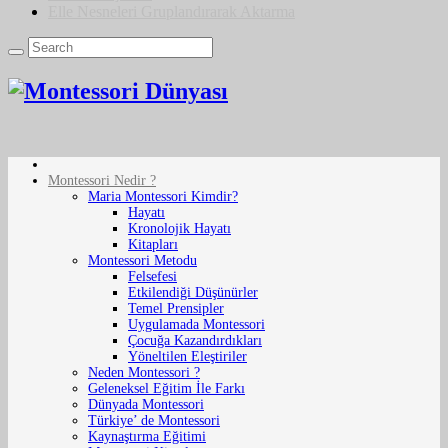
Elle Nesneleri Gruplandırarak Aktarma
Montessori Nedir ?
Maria Montessori Kimdir?
Hayatı
Kronolojik Hayatı
Kitapları
Montessori Metodu
Felsefesi
Etkilendiği Düşünürler
Temel Prensipler
Uygulamada Montessori
Çocuğa Kazandırdıkları
Yöneltilen Eleştiriler
Neden Montessori ?
Geleneksel Eğitim İle Farkı
Dünyada Montessori
Türkiye’ de Montessori
Kaynaştırma Eğitimi