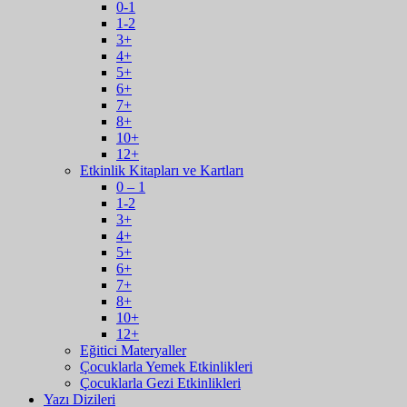
0-1
1-2
3+
4+
5+
6+
7+
8+
10+
12+
Etkinlik Kitapları ve Kartları
0 – 1
1-2
3+
4+
5+
6+
7+
8+
10+
12+
Eğitici Materyaller
Çocuklarla Yemek Etkinlikleri
Çocuklarla Gezi Etkinlikleri
Yazı Dizileri