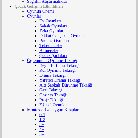
Sağlıklı Atıştırmalıklar
Çocuk Gelişimi Etkinlikleri
Oyunun Önemi
Oyunlar
Ev Oyunları
Sokak Oyunları
Zeka Oyunları
Dikkat Geliştirici Oyunlar
Parmak Oyunları
Tekerlemeler
Bilmeceler
Çocuk Şarkıları
Öğrenme – Öğretme Tekniği
Beyin Fırtınası Tekniği
Rol Oynama Tekniği
Drama Tekniği
Yaratıcı Drama Tekniği
Altı Şapkalı Düşünme Tekniği
Gezi Tekniği
Gözlem Tekniği
Proje Tekniği
Eğitsel Oyunlar
Montessoriye Uygun Kitaplar
0-1
1-2
3+
4+
5+