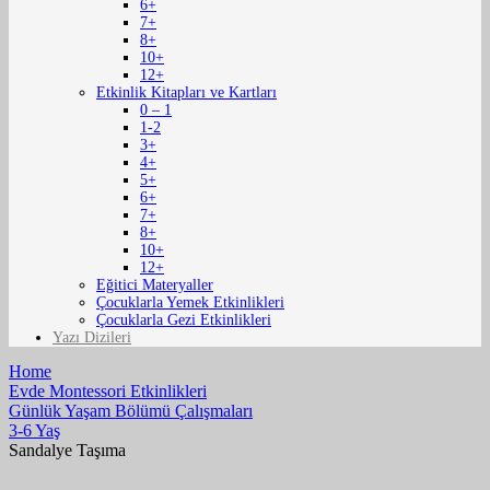
6+
7+
8+
10+
12+
Etkinlik Kitapları ve Kartları
0 – 1
1-2
3+
4+
5+
6+
7+
8+
10+
12+
Eğitici Materyaller
Çocuklarla Yemek Etkinlikleri
Çocuklarla Gezi Etkinlikleri
Yazı Dizileri
Home
Evde Montessori Etkinlikleri
Günlük Yaşam Bölümü Çalışmaları
3-6 Yaş
Sandalye Taşıma