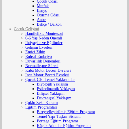
Çocuk Odası
Mutfak
Banyo
Oturma Odası
Antre
Bahçe / Balkon
Çocuk Gelişimi
Hamilelikte Montessori
0-6 Yaş Neden Önemli
İhtiyaçlar ve Eğilimler
Gelişim Evreleri
Emici Zihin
Ruhsal Embriyo
Duyarlılık Dönemleri
Normalleşme Süreci
Kaba Motor Beceri Evreleri
İnce Motor Beceri Evreleri
Çocuk Glş. Temel Yaklaşımlar
Biyolojik Yaklaşım
Psikodinamik Yaklaşım
Bilişsel Yaklaşım
Davranışsal Yaklaşım
Çoklu Zeka Kuramı
Eğitim Programları
Bireyselleştirilmiş Eğitim Programı
Temel Yapı Taşları Sistemi
Portage Eğitim Programı
Küçük Adımlar Eğitim Programı